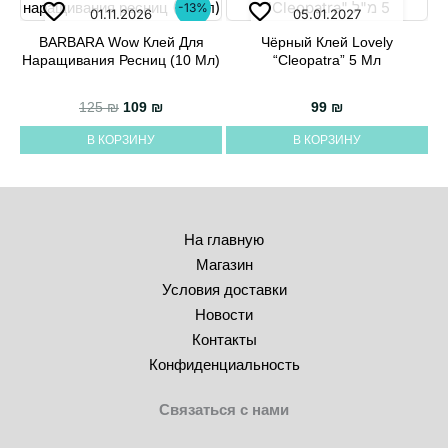
-13%
01.11.2026
05.01.2027
BARBARA Wow Клей Для
Чёрный Клей Lovely
Наращивания Ресниц (10 Мл)
“Cleopatra” 5 Мл
Первоначальная цена составляла 125 ₪.
Текущая цена: 109 ₪.
125
₪
109
₪
99
₪
В КОРЗИНУ
В КОРЗИНУ
На главную
Магазин
Условия доставки
Новости
Контакты
Конфиденциальность
Связаться с нами