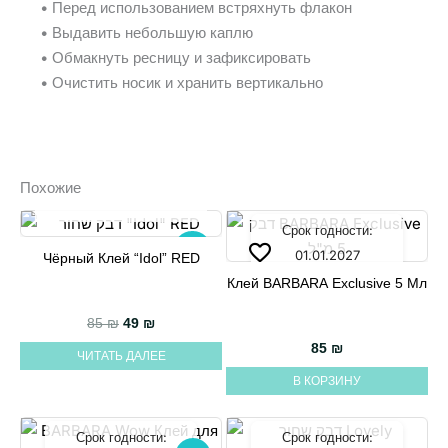
• Перед использованием встряхнуть флакон
• Выдавить небольшую каплю
• Обмакнуть ресницу и зафиксировать
• Очистить носик и хранить вертикально
Похожие
НЕТ НА СКЛАДЕ
Срок годности:
-42%
01.01.2027
Чёрный Клей “Idol” RED
Клей BARBARA Exclusive 5 Мл
Первоначальная цена составляла 85 ₪.
Текущая цена: 49 ₪.
85
₪
49
₪
85
₪
ЧИТАТЬ ДАЛЕЕ
В КОРЗИНУ
Срок годности:
Срок годности: