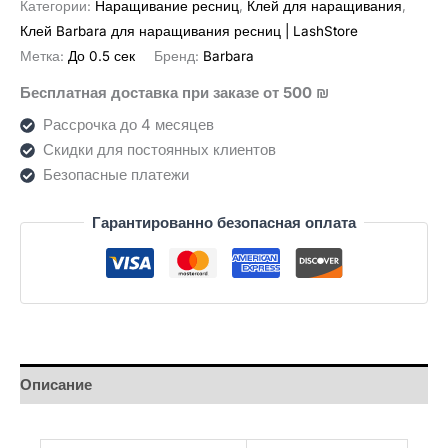
Категории:
Наращивание ресниц
,
Клей для наращивания
,
להלחמת
Клей Barbara для наращивания ресниц | LashStore
ריסים
Метка:
До 0.5 сек
Бренд:
Barbara
Love
Бесплатная доставка при заказе от 500 ₪
שחור
(5
Рассрочка до 4 месяцев
מ״ל)
Скидки для постоянных клиентов
Безопасные платежи
Гарантированно безопасная оплата
Описание