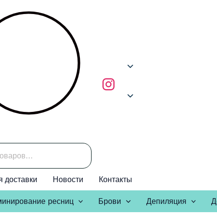
я доставки
Новости
Контакты
инирование ресниц
Брови
Депиляция
Д