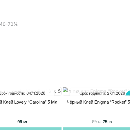
ь 40–70%
НЕТ НА СКЛАДЕ
Срок годности:
04.11.2026
Срок годности:
27.11.2026
-
 Клей Lovely “Carolina” 5 Мл
Чёрный Клей Enigma “Rocket” 
Первоначаль
Текущая 
99
₪
89
₪
75
₪