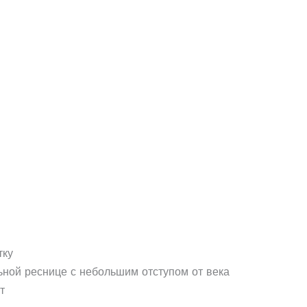
тку
льной реснице с небольшим отступом от века
т