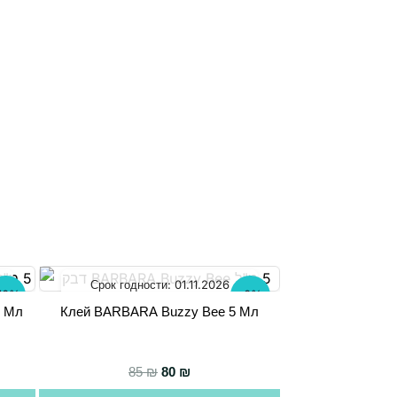
Срок годности:
01.11.2026
16%
-6%
5 Мл
Клей BARBARA Buzzy Bee 5 Мл
ная цена составляла 89 ₪.
цена: 75 ₪.
Первоначальная цена составляла 8
Текущая цена: 80 ₪.
85
₪
80
₪