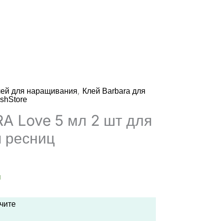
,
лей для наращивания
Клей Barbara для
shStore
A Love 5 мл 2 шт для
 ресниц
альная
ущая
а:
и
ла
 ₪.
учите