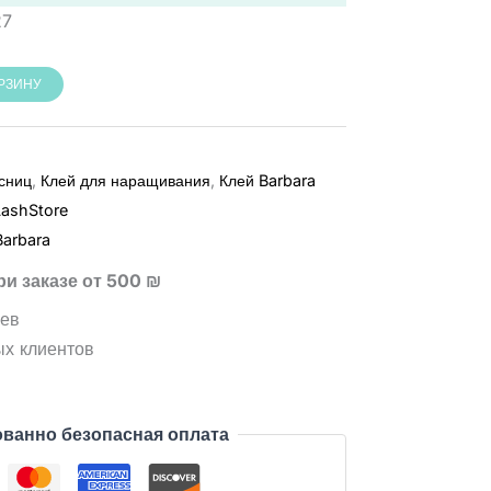
27
ОРЗИНУ
сниц
,
Клей для наращивания
,
Клей Barbara
LashStore
Barbara
ри заказе от 500 ₪
цев
ых клиентов
ванно безопасная оплата