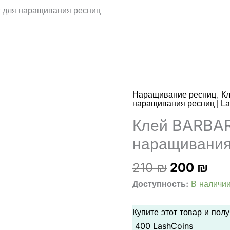
т для наращивания ресниц
,
Наращивание ресниц
К
наращивания ресниц | La
Клей BARBAR
наращивания
Первонач
Тек
210
₪
200
₪
цена
цен
Доступность:
В наличи
составля
200
210 ₪.
Купите этот товар и пол
400
LashCoins