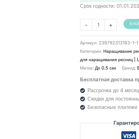
Срок годности:
01.01.20
Количество
-
+
В К
товара
דבק
Артикул:
239792313183-1-1
ברברה
Категории:
Наращивание ре
Love
для наращивания ресниц | 
5
Метка:
До 0.5 сек
Бренд:
מ״ל
Бесплатная доставка п
2
יח׳
Рассрочка до 4 меся
(Barbara
Скидки для постоянн
Love)
Безопасные платежи
דבק
Гарантиро
להלחמת
ריסים