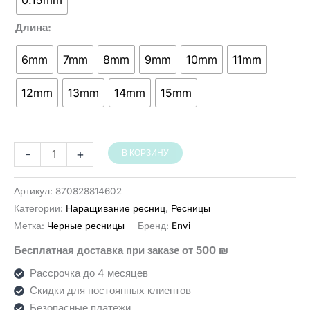
0.15mm
Длина
6mm
7mm
8mm
9mm
10mm
11mm
12mm
13mm
14mm
15mm
Количество
-
+
В КОРЗИНУ
товара
ריסים
Артикул:
870828814602
שחורים
Категории:
Наращивание ресниц
,
Ресницы
Envi
Метка:
Черные ресницы
Бренд:
Envi
(16
Бесплатная доставка при заказе от 500 ₪
שורות)
Рассрочка до 4 месяцев
Скидки для постоянных клиентов
Безопасные платежи