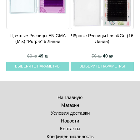
товара.
товара.
Цветные Ресницы ENIGMA
Чёрные Ресницы Lash&Go (16
Этот
Этот
(mix) "Purple" 6 Линий
Линий)
товар
товар
имеет
имеет
Первоначальная цена составляла 60 ₪.
Текущая цена: 49 ₪.
Первоначальная 
Текущая цен
60
₪
49
₪
50
₪
40
₪
несколько
несколько
ВЫБЕРИТЕ ПАРАМЕТРЫ
ВЫБЕРИТЕ ПАРАМЕТРЫ
вариаций.
вариаций.
Опции
Опции
можно
можно
выбрать
выбрать
На главную
на
на
Магазин
странице
странице
Условия доставки
товара.
товара.
Новости
Контакты
Конфиденциальность