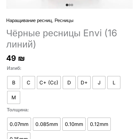
,
Наращивание ресниц
Ресницы
Чёрные ресницы Envi (16
линий)
49
₪
Изгиб
B
C
C+ (Cc)
D
D+
J
L
M
Толщина
0.07mm
0.085mm
0.10mm
0.12mm