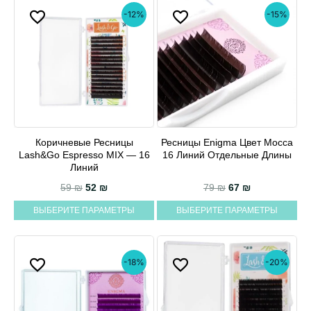
-12%
-15%
Коричневые Ресницы
Ресницы Enigma Цвет Mocca
Этот
Этот
Lash&Go Espresso MIX — 16
16 Линий Отдельные Длины
товар
товар
Линий
имеет
имеет
Первоначальная цена составляла 59 ₪.
Текущая цена: 52 ₪.
Первоначальная 
Текущая цен
59
₪
52
₪
79
₪
67
₪
несколько
несколько
ВЫБЕРИТЕ ПАРАМЕТРЫ
ВЫБЕРИТЕ ПАРАМЕТРЫ
вариаций.
вариаций.
Опции
Опции
можно
можно
-18%
-20%
выбрать
выбрать
на
на
странице
странице