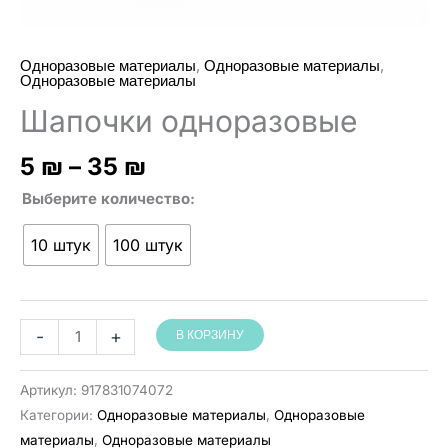
,
,
Одноразовые материалы
Одноразовые материалы
Одноразовые материалы
Шапочки одноразовые
Диапазон
5
₪
–
35
₪
цен:
Выберите количество
5 ₪
–
10 штук
100 штук
35 ₪
Количество
-
+
В КОРЗИНУ
товара
כובעים
Артикул:
917831074072
חד
Категории:
Одноразовые материалы
,
Одноразовые
פעמיים
материалы
,
Одноразовые материалы