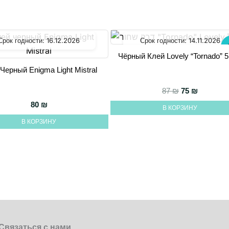
Срок годности:
16.12.2026
Срок годности:
14.11.2026
-
Чёрный Клей Lovely “Tornado” 
Черный Enigma Light Mistral
Первоначаль
Текущая 
87
₪
75
₪
80
₪
В КОРЗИНУ
В КОРЗИНУ
Связаться с нами