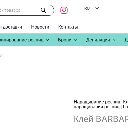
RU
HE
я доставки
Новости
Контакты
EN
AR
инирование ресниц
Брови
Депиляция
Д
мл
,
Наращивание ресниц
К
наращивания ресниц | La
Клей BARBAR