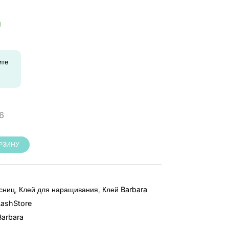
альная
ая
и
а
ите
6
ОРЗИНУ
сниц
,
Клей для наращивания
,
Клей Barbara
LashStore
Barbara