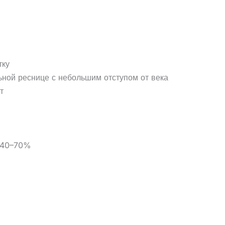
тку
льной реснице с небольшим отступом от века
т
ь 40–70%