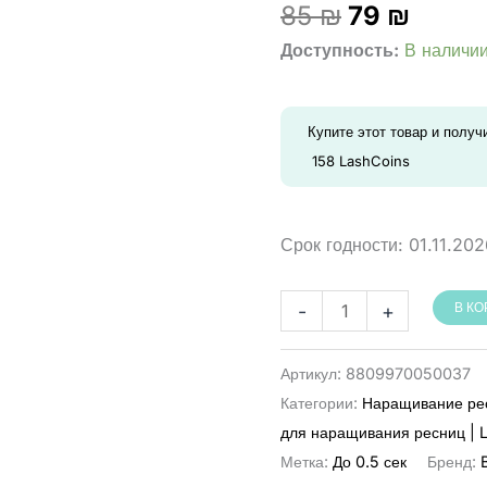
Первонач
Текущ
85
₪
79
₪
цена
цена:
Доступность:
В наличи
составлял
79 ₪.
85 ₪.
Купите этот товар и получ
158
LashCoins
Срок годности:
01.11.202
Количество
-
+
В К
товара
דבק
Артикул:
8809970050037
BARBARA
Категории:
Наращивание ре
Bang
для наращивания ресниц | 
Bang
Метка:
До 0.5 сек
Бренд:
‏5