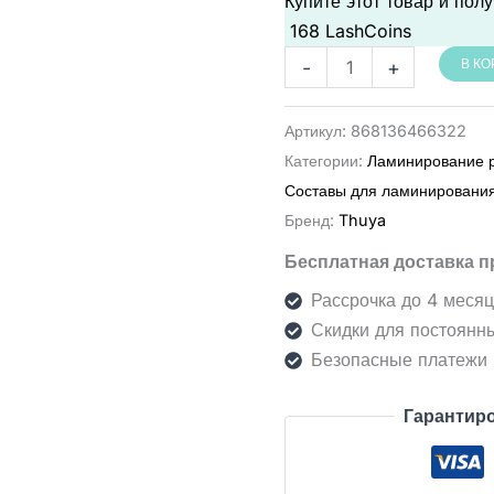
Купите этот товар и пол
168
LashCoins
Количество
-
+
В К
товара
Thuya
Артикул:
868136466322
Sachet
Категории:
Ламинирование 
Mini
Составы для ламинировани
Set
Бренд:
Thuya
שלב
Бесплатная доставка п
1+2+3
להרמת
Рассрочка до 4 меся
ריסים
Скидки для постоянн
וגבות
Безопасные платежи
Гарантиро