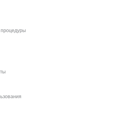
е процедуры
оты
льзования