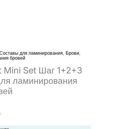
,
,
Составы для ламинирования
Брови
ания бровей
 Mini Set Шаг 1+2+3
для ламинирования
вей
альная
щая
:
и
ла
.