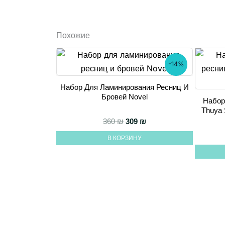
Похожие
-14%
Набор Для Ламинирования Ресниц И
Бровей Novel
Набор
Thuya 
Первоначальная цена сост
Текущая цена: 309 ₪.
360
₪
309
₪
В КОРЗИНУ