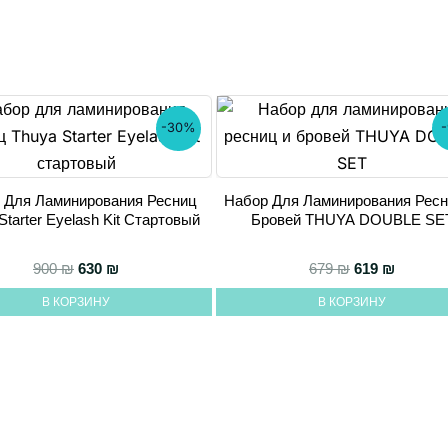
-30%
 Для Ламинирования Ресниц
Набор Для Ламинирования Ресн
Starter Eyelash Kit Стартовый
Бровей THUYA DOUBLE SE
авляла 360 ₪.
Первоначальная цена составляла 900 ₪.
Текущая цена: 630 ₪.
Первоначаль
Текущая
900
₪
630
₪
679
₪
619
₪
В КОРЗИНУ
В КОРЗИНУ