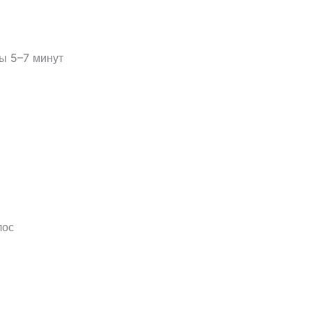
ы 5–7 минут
лос