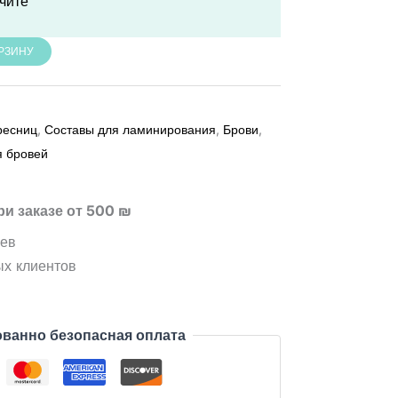
учите
ОРЗИНУ
ресниц
,
Составы для ламинирования
,
Брови
,
я бровей
ри заказе от 500 ₪
цев
ых клиентов
ванно безопасная оплата