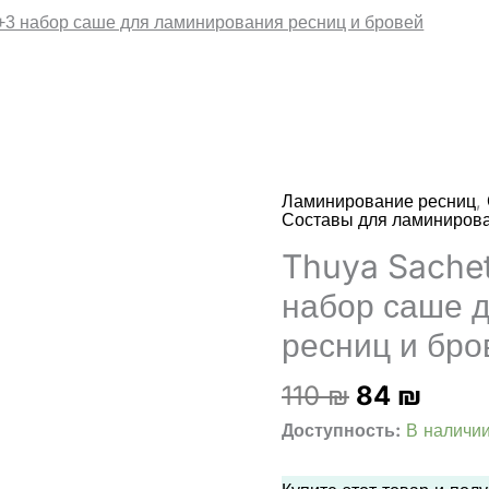
2+3 набор саше для ламинирования ресниц и бровей
,
Ламинирование ресниц
Составы для ламиниров
Thuya Sachet
набор саше 
ресниц и бро
Первонач
Теку
110
₪
84
₪
цена
цена
Доступность:
В наличи
составля
84 ₪
110 ₪.