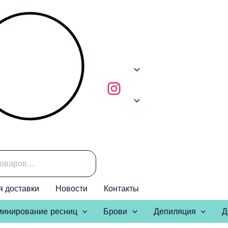
я доставки
Новости
Контакты
инирование ресниц
Брови
Депиляция
Д