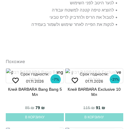
• לנער היטב לפני השימוש
• להוציא טיפה קטנה למשטח עבודה
• לטבול את הריס ולהדביק לריס טבעי
• לנקות את הפייה לאחר שימוש ולשמור בעמידה
Похожие
Срок годности:
Срок годности:
-7%
-21%
01.11.2026
01.11.2026
Клей BARBARA Bang Bang 5
Клей BARBARA Exclusive 10
Мл
Мл
Первоначальная цена составляла 85 ₪.
Текущая цена: 79 ₪.
Первоначальная
Текущая цен
85
₪
79
₪
115
₪
91
₪
В КОРЗИНУ
В КОРЗИНУ