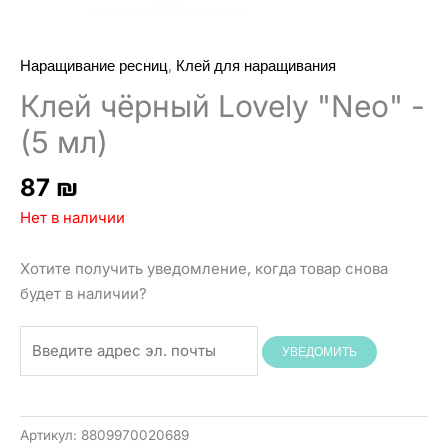
,
Наращивание ресниц
Клей для наращивания
Клей чёрный Lovely "Neo" -
(5 мл)
87
₪
Нет в наличии
Хотите получить уведомление, когда товар снова
будет в наличии?
УВЕДОМИТЬ
Артикул:
8809970020689