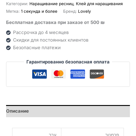
Категории:
Наращивание ресниц
,
Клей для наращивания
Метка:
1 секунда и более
Бренд:
Lovely
Бесплатная доставка при заказе от 500 ₪
Рассрочка до 4 месяцев
Скидки для постоянных клиентов
Безопасные платежи
Гарантированно безопасная оплата
Описание
פרמטר
ערך