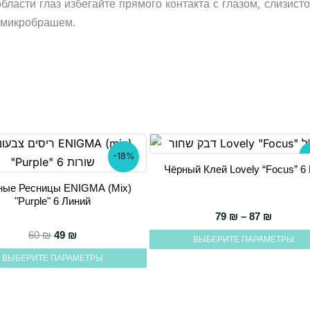
бласти глаз избегайте прямого контакта с глазом, слизис
я микробрашем.
-18%
Чёрный Клей Lovely “Focus” 6
Этот
ные Ресницы ENIGMA (mix)
товар
"Purple" 6 Линий
имеет
 87 ₪
Диапазо
79
₪
–
87
₪
несколько
Первоначальная цена составляла 60 ₪.
Текущая цена: 49 ₪.
60
₪
49
₪
ВЫБЕРИТЕ ПАРАМЕТРЫ
ко
вариаций.
ВЫБЕРИТЕ ПАРАМЕТРЫ
й.
Опции
можно
выбрать