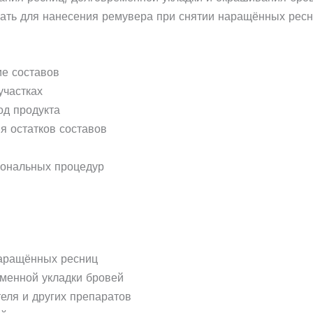
ать для нанесения ремувера при снятии наращённых ресн
ие составов
участках
д продукта
я остатков составов
иональных процедур
наращённых ресниц
менной укладки бровей
еля и других препаратов