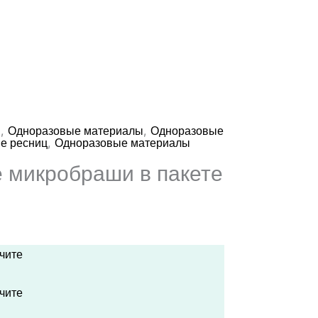
,
,
ы
Одноразовые материалы
Одноразовые
,
е ресниц
Одноразовые материалы
 микробраши в пакете
учите
учите