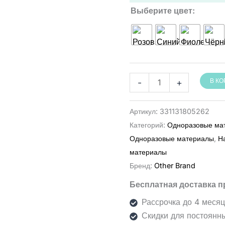
Выберите цвет
Количество
-
+
В К
товара
מיקרוברשים
Артикул:
331131805262
חד־פעמיים
Категорий:
Одноразовые ма
בשקית,
Одноразовые материалы
,
Н
100
материалы
יחידות
Бренд:
Other Brand
Бесплатная доставка п
Рассрочка до 4 меся
Скидки для постоянн