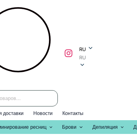
RU
RU
я доставки
Новости
Контакты
инирование ресниц
Брови
Депиляция
Д