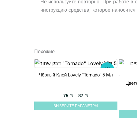
Не используйте повторно. При работе в о
инструкцию средства, которое наноситс
Похожие
-14%
Чёрный Клей Lovely “Tornado” 5 Мл
Этот
Цвет
товар
Этот
имеет
товар
Диапазон цен: 75 ₪ –
75
₪
–
87
₪
несколько
имеет
ВЫБЕРИТЕ ПАРАМЕТРЫ
вариаций.
несколь
Опции
вариаци
можно
Опции
выбрать
можно