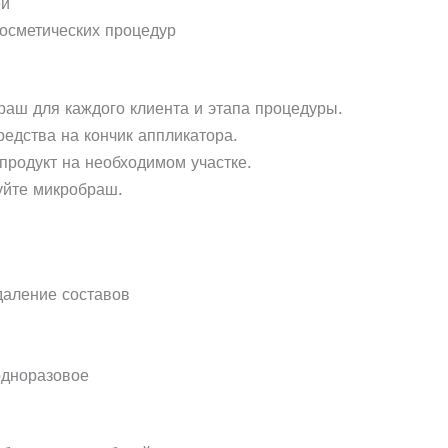
ей
косметических процедур
аш для каждого клиента и этапа процедуры.
едства на кончик аппликатора.
 продукт на необходимом участке.
уйте микробраш.
даление составов
одноразовое