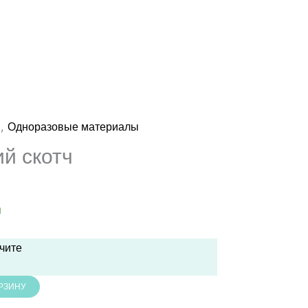
,
ы
Одноразовые материалы
ий скотч
и
учите
ОРЗИНУ