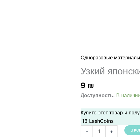
Одноразовые материал
Узкий японск
9
₪
Доступность:
В наличи
Купите этот товар и пол
18
LashCoins
Количество
-
+
В К
товара