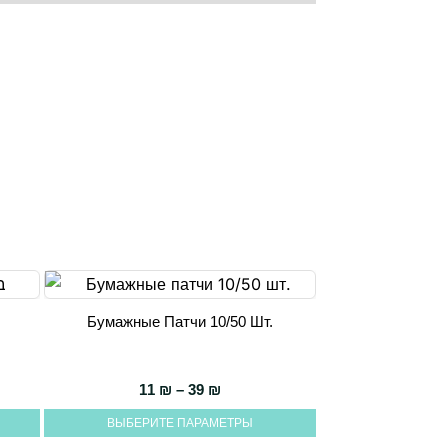
Бумажные Патчи 10/50 Шт.
Этот
товар
имеет
Диапазон цен: 11 ₪ – 39 ₪
11
₪
–
39
₪
несколько
ВЫБЕРИТЕ ПАРАМЕТРЫ
вариаций.