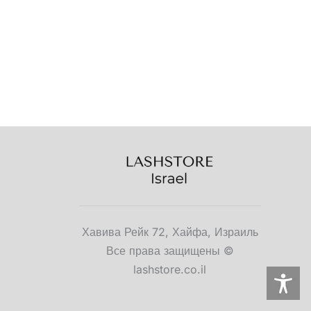
Опции
можно
выбрать
на
странице
товара.
Хавива Рейк 72, Хайфа, Израиль
Все права защищены ©
lashstore.co.il