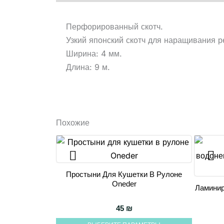
Перфорированный скотч.
Узкий японский скотч для наращивания р
Ширина: 4 мм.
Длина: 9 м.
Похожие
Простыни Для Кушетки В Рулоне
Этот
Oneder
Ламини
товар
имеет
45
₪
несколько