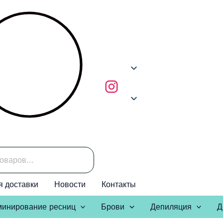
я доставки
Новости
Контакты
инирование ресниц
Брови
Депиляция
Д