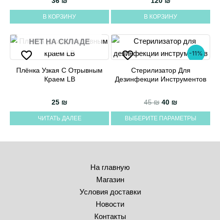
36
₪
120
₪
В КОРЗИНУ
В КОРЗИНУ
НЕТ НА СКЛАДЕ
-11%
Плёнка Узкая С Отрывным
Стерилизатор Для
Этот
Краем LB
Дезинфекции Инструментов
товар
имеет
Первоначальная 
Текущая цен
25
₪
45
₪
40
₪
несколько
ЧИТАТЬ ДАЛЕЕ
ВЫБЕРИТЕ ПАРАМЕТРЫ
вариаций.
Опции
можно
выбрать
На главную
на
Магазин
странице
Условия доставки
товара.
Новости
Контакты