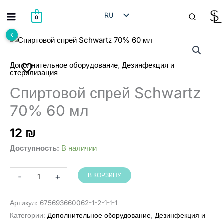
Перейти
Поиск
RU
к
0
содержимому
HE
EN
AR
,
Дополнительное оборудование
Дезинфекция и
стерилизация
Спиртовой спрей Schwartz
70% 60 мл
12
₪
Доступность:
В наличии
Количество
-
+
В КОРЗИНУ
товара
Schwartz
Артикул:
675693660062-1-2-1-1-1
ספריי
Категории:
Дополнительное оборудование
,
Дезинфекция и
אלכוהול