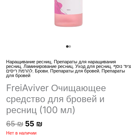
,
Наращивание ресниц
Препараты для наращивания
,
,
,
ресниц
Ламинирование ресниц
Уход для ресниц
ציוד נוסף
,
,
,
להרמת ריסים
Брови
Препараты для бровей
Препараты
для бровей
FreiAviver Очищающее
средство для бровей и
ресниц (100 мл)
Первоначальная
Текущая
65
₪
55
₪
цена
цена:
Нет в наличии