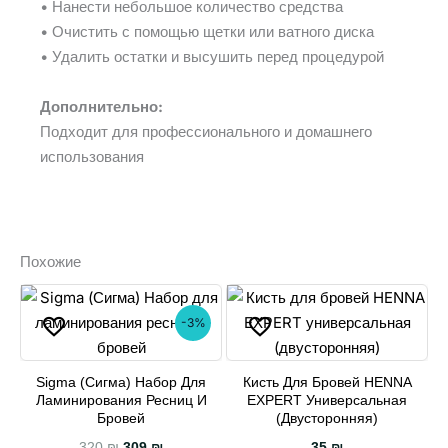
• Нанести небольшое количество средства
• Очистить с помощью щетки или ватного диска
• Удалить остатки и высушить перед процедурой
Дополнительно:
Подходит для профессионального и домашнего
использования
Похожие
-3%
Sigma (Сигма) Набор Для
Кисть Для Бровей HENNA
Ламинирования Ресниц И
EXPERT Универсальная
Бровей
(двусторонняя)
Первоначальная цена составляла 320 ₪.
Текущая цена: 309 ₪.
320
₪
309
₪
35
₪