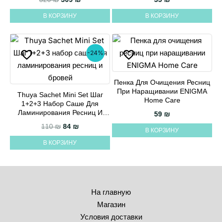
В КОРЗИНУ
В КОРЗИНУ
-24%
Пенка Для Очищения Ресниц
При Наращивании ENIGMA
Thuya Sachet Mini Set Шаг
Home Care
1+2+3 Набор Саше Для
Ламинирования Ресниц И
59
₪
Бровей
Первоначальная цена составляла 110 ₪.
Текущая цена: 84 ₪.
110
₪
84
₪
В КОРЗИНУ
В КОРЗИНУ
На главную
Магазин
Условия доставки