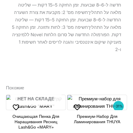
חדשה ל-6–8 שבועות. זמן החזקה 5–15 דקות — שליטה
מלאה על התהליךחשיפה מס’ 2: מקבעת את צורת השערה
החדשה ל-6–8 שבועות. זמן החזקה 5–15 דקות — שליטה
מלאה על התהליךחשיפה מס’ 3: לחות ותזונה. זמן החזקה 5
דקות. הפורמולה החדשה של סרום הלחות Novel ללמינציה
מעניקה שיקום אינטנסיבי והגנה לריסים לאחר חשיפות 1
ו-2
Похожие
НЕТ НА СКЛАДЕ
-31%
Очищающая Пенка Для
Премиум-Набор Для
Наращивания Ресниц
Ламинирования THUYA
Lash&Go «MARY»