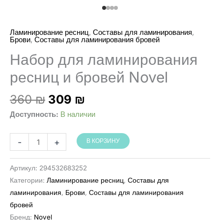
,
,
Ламинирование ресниц
Составы для ламинирования
,
Брови
Составы для ламинирования бровей
Набор для ламинирования
ресниц и бровей Novel
Первоначальная
Текущая
360
₪
309
₪
цена
цена:
Доступность:
В наличии
составляла
309 ₪.
360 ₪.
Количество
-
+
В КОРЗИНУ
товара
ערכת
Артикул:
294532683252
הרמת
Категории:
Ламинирование ресниц
,
Составы для
ריסים
ламинирования
,
Брови
,
Составы для ламинирования
וגבות
бровей
Novel
Бренд:
Novel