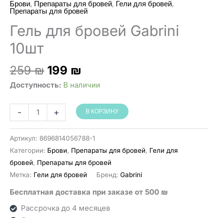
,
,
,
Брови
Препараты для бровей
Гели для бровей
Препараты для бровей
Гель для бровей Gabrini
10шт
Первоначальная
Текущая
259
₪
199
₪
цена
цена:
Доступность:
В наличии
составляла
199 ₪.
259 ₪.
Количество
-
+
В КОРЗИНУ
товара
Gabrini
Артикул:
8696814056788-1
ג׳ל
Категории:
Брови
,
Препараты для бровей
,
Гели для
לגבות
бровей
,
Препараты для бровей
אפקט
Метка:
Гели для бровей
Бренд:
Gabrini
סבון
Бесплатная доставка при заказе от 500 ₪
10
יחידות
Рассрочка до 4 месяцев