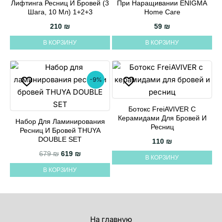
Лифтинга Ресниц И Бровей (3
При Наращивании ENIGMA
Шага, 10 Мл) 1+2+3
Home Care
210
₪
59
₪
В КОРЗИНУ
В КОРЗИНУ
-9%
Ботокс FreiAVIVER С
Керамидами Для Бровей И
Набор Для Ламинирования
Ресниц
Ресниц И Бровей THUYA
DOUBLE SET
110
₪
Первоначальная цена составляла 679 ₪.
Текущая цена: 619 ₪.
679
₪
619
₪
В КОРЗИНУ
В КОРЗИНУ
На главную