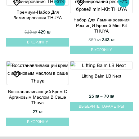
-31%
-7%
Премиум-Набор Для
Ламинирования THUYA
Набор Для Ламинирования
Ресниц И Бровей Mini-Kit
THUYA
Первоначальная цена составляла 618 ₪.
Текущая цена: 429 ₪.
618
₪
429
₪
Первоначальная 
Текущая це
369
₪
343
₪
В КОРЗИНУ
В КОРЗИНУ
Lifting Balm LB Next
Этот
товар
Восстанавливающий Крем С
имеет
Диапазон це
25
₪
–
70
₪
Аргановым Маслом В Саше
несколько
Thuya
ВЫБЕРИТЕ ПАРАМЕТРЫ
вариаций.
27
₪
Опции
В КОРЗИНУ
можно
выбрать
на