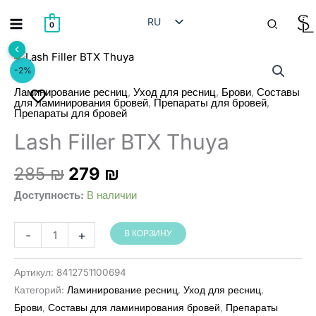
Перейти
Поиск
RU
к
0
содержимому
HE
EN
-2%
AR
,
,
,
Ламинирование ресниц
Уход для ресниц
Брови
Составы
,
,
для ламинирования бровей
Препараты для бровей
Препараты для бровей
Lash Filler BTX Thuya
Первоначальная
Текущая
285
₪
279
₪
цена
цена:
Доступность:
В наличии
составляла
279 ₪.
285 ₪.
Количество
-
+
В КОРЗИНУ
товара
Lash
Артикул:
8412751100694
Filler
Категорий:
Ламинирование ресниц
,
Уход для ресниц
,
BTX
Брови
,
Составы для ламинирования бровей
,
Препараты