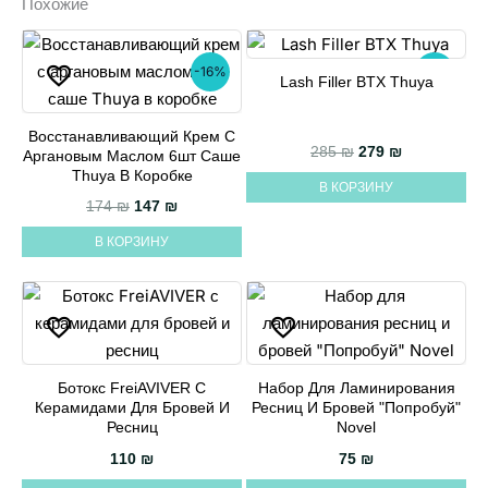
Похожие
-16%
-2%
Lash Filler BTX Thuya
Восстанавливающий Крем С
Первоначальная 
Текущая це
285
₪
279
₪
Аргановым Маслом 6шт Саше
Thuya В Коробке
В КОРЗИНУ
Первоначальная цена составляла 174 ₪.
Текущая цена: 147 ₪.
174
₪
147
₪
В КОРЗИНУ
Ботокс FreiAVIVER С
Набор Для Ламинирования
Керамидами Для Бровей И
Ресниц И Бровей "Попробуй"
Ресниц
Novel
110
₪
75
₪