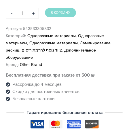
Количество
-
+
В КОРЗИНУ
товара
פדי
Артикул:
543533305832
הידרוג'ל
Категорий:
Одноразовые материалы
,
Одноразовые
50
материалы
,
Одноразовые материалы
,
Ламинирование
יח'
ресниц
,
ציוד נוסף להרמת ריסים
,
Дополнительное
оборудование
Бренд:
Other Brand
Бесплатная доставка при заказе от 500 ₪
Рассрочка до 4 месяцев
Скидки для постоянных клиентов
Безопасные платежи
Гарантированно безопасная оплата