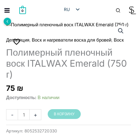
Перейти
Поиск
RU
к
0
содержимому
HE
EN
AR
,
,
Депиляция
Воск и нагреватели воска для бровей
Воск
Полимерный пленочный
воск ITALWAX Emerald (750
г)
75
₪
Доступность:
В наличии
Количество
-
+
В КОРЗИНУ
товара
ITALWAX
Артикул:
8052532720330
שעוות