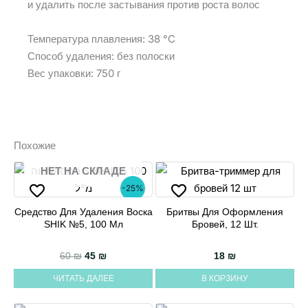
и удалить после застывания против роста волос
Температура плавления: 38 °C
Способ удаления: без полоски
Вес упаковки: 750 г
Похожие
НЕТ НА СКЛАДЕ
-25%
Средство Для Удаления Воска
Бритвы Для Оформления
SHIK №5, 100 Мл
Бровей, 12 Шт.
Первоначальная цена составляла 60 ₪.
Текущая цена: 45 ₪.
60
₪
45
₪
18
₪
ЧИТАТЬ ДАЛЕЕ
В КОРЗИНУ