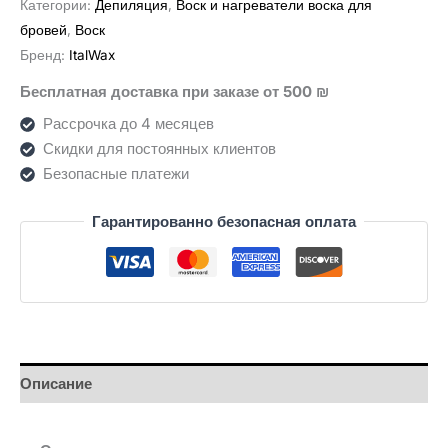
Категории:
Депиляция
,
Воск и нагреватели воска для
פילם
бровей
,
Воск
פולימרית
Бренд:
ItalWax
Emerald
Бесплатная доставка при заказе от 500 ₪
אמרלד
(750
Рассрочка до 4 месяцев
גרם)
Скидки для постоянных клиентов
Безопасные платежи
Гарантированно безопасная оплата
Описание