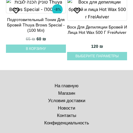
-8%
Подготовительный Тоник Для
Бровей Thuya Brows Special -
Воск Для Депиляции Бровей И
Этот
(100 Мл)
Лица Hot Wax 500 Г FreiAviver
товар
Первоначальная цена составляла 65 ₪.
Текущая цена: 60 ₪.
65
₪
60
₪
имеет
120
₪
В КОРЗИНУ
несколько
ВЫБЕРИТЕ ПАРАМЕТРЫ
вариаций.
Опции
можно
выбрать
На главную
на
Магазин
странице
Условия доставки
товара.
Новости
Контакты
Конфиденциальность