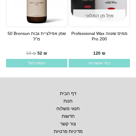
המוצר
אזל מן המלאי
ממיס שעווה Professional Wax
שמן אפילציית גבות Bronsun ‏50
למוצר
Pro 200
מ”ל
זה
יש
המחיר הנוכחי הוא: 52 ₪.
המחיר המקורי היה: 59 ₪.
59
₪
52
₪
120
₪
מספר
בחר אפשרויות
הוספה לסל
סוגים.
ניתן
לבחור
את
דף הבית
האפשרויות
חנות
בעמוד
תנאי משלוח
המוצר
חדשות
צור קשר
מדיניות פרטיות