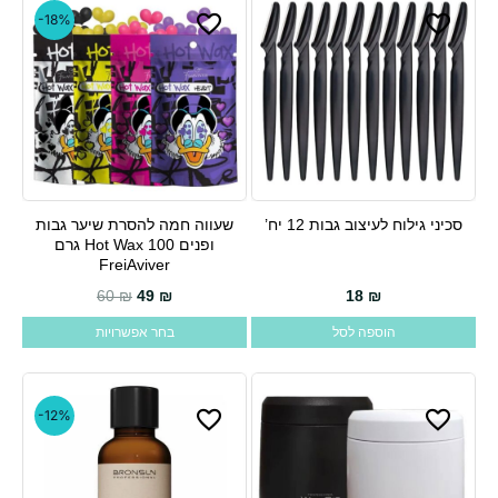
-18%
סכיני גילוח לעיצוב גבות 12 יח’
שעווה חמה להסרת שיער גבות
למוצר
ופנים Hot Wax 100 גרם
זה
FreiAviver
יש
המחיר הנוכחי הוא: 49 ₪.
המחיר המקורי היה: 60 ₪.
60
₪
49
₪
18
₪
מספר
הוספה לסל
בחר אפשרויות
סוגים.
ניתן
לבחור
-12%
את
האפשרויות
בעמוד