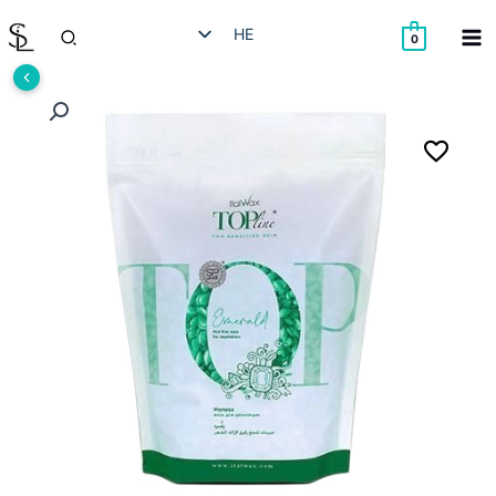
ילוג
חיפוש
HE
תוכן
0
EN
RU
AR