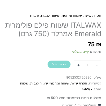
,
,
הסרת שיער
שעווה ומחממי שעווה לגבות
שעווה
ITALWAX שעוות פילם פולימרית
Emerald אמרלד (750 גרם)
75
₪
זמינות:
קיים במלאי
כמות
+
-
הוספה לסל
של
ITALWAX
מק"ט:
8052532720330
שעוות
קטגוריות:
הסרת שיער
,
שעווה ומחממי שעווה לגבות
,
שעווה
פילם
מותג:
ItalWax
פולימרית
משלוח חינם בהזמנות מעל 500 ₪
Emerald
אמרלד
תשלומים עד 4 חודשים