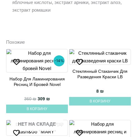
яблочные кислоты, экстракт арники, экстракт алоэ,
экстракт ромашки
Похожие
-14%
Стеклянный Стаканчик Для
Разведения Краски LB
Набор Для Ламинирования
Ресниц И Бровей Novel
8
₪
Первоначальная цена составляла 360 ₪.
Текущая цена: 309 ₪.
360
₪
309
₪
В КОРЗИНУ
В КОРЗИНУ
НЕТ НА СКЛАДЕ