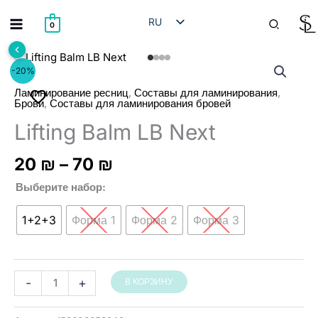
Перейти
Поиск
RU
к
0
содержимому
HE
EN
-20%
AR
,
,
Ламинирование ресниц
Составы для ламинирования
,
Брови
Составы для ламинирования бровей
Lifting Balm LB Next
Диапазон
20
₪
–
70
₪
цен:
Выберите набор
20 ₪
–
1+2+3
Форма 1
Форма 2
Форма 3
70 ₪
Количество
-
+
В КОРЗИНУ
товара
Lifting