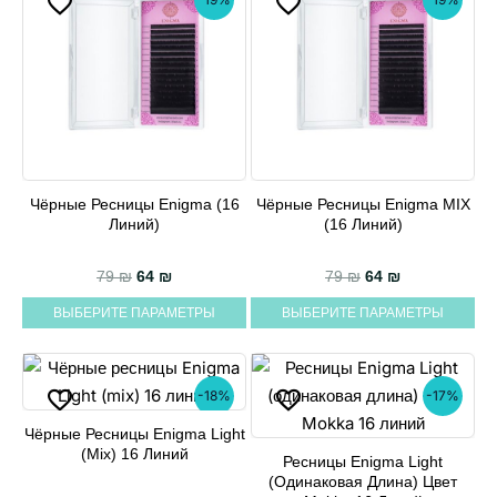
Чёрные Ресницы Enigma (16
Чёрные Ресницы Enigma MIX
Этот
Этот
Линий)
(16 Линий)
товар
товар
имеет
имеет
Первоначальная цена составляла 79 ₪.
Текущая цена: 64 ₪.
Первоначальная 
Текущая цен
79
₪
64
₪
79
₪
64
₪
несколько
несколько
ВЫБЕРИТЕ ПАРАМЕТРЫ
ВЫБЕРИТЕ ПАРАМЕТРЫ
вариаций.
вариаций.
Опции
Опции
можно
можно
-18%
-17%
выбрать
выбрать
на
на
Чёрные Ресницы Enigma Light
Этот
(mix) 16 Линий
странице
странице
Ресницы Enigma Light
товар
Этот
(одинаковая Длина) Цвет
товара.
товара.
имеет
товар