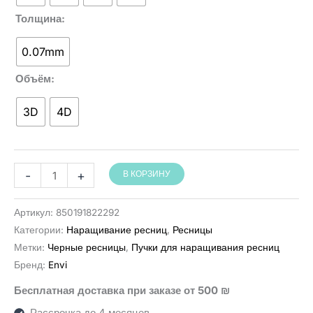
139 ₪
Толщина
0.07mm
Объём
3D
4D
Количество
-
+
В КОРЗИНУ
товара
מניפות
Артикул:
850191822292
מוכנות
Категории:
Наращивание ресниц
,
Ресницы
להלחמה
Метки:
Черные ресницы
,
Пучки для наращивания ресниц
מהירה
Бренд:
Envi
1200
Бесплатная доставка при заказе от 500 ₪
יחידות
Рассрочка до 4 месяцев