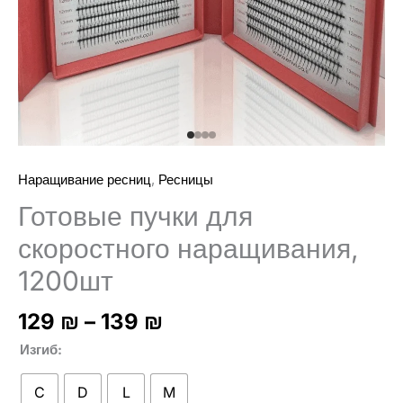
,
Наращивание ресниц
Ресницы
Готовые пучки для
скоростного наращивания,
1200шт
Диапазон
129
₪
–
139
₪
цен:
Изгиб
129 ₪
–
C
D
L
M