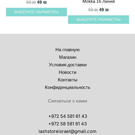
Mokka 16 Линий
Первоначальная цена составляла 60 ₪.
Текущая цена: 49 ₪.
60
₪
49
₪
несколько
имеет
Первоначальная 
Текущая цен
59
₪
49
₪
ВЫБЕРИТЕ ПАРАМЕТРЫ
вариаций.
несколько
ВЫБЕРИТЕ ПАРАМЕТРЫ
Опции
вариаций.
можно
Опции
выбрать
можно
на
выбрать
На главную
странице
на
Магазин
товара.
странице
Условия доставки
товара.
Новости
Контакты
Конфиденциальность
Связаться с нами
+972 54 581 61 43
+972 58 581 61 43
lashstoreisrael@gmail.com