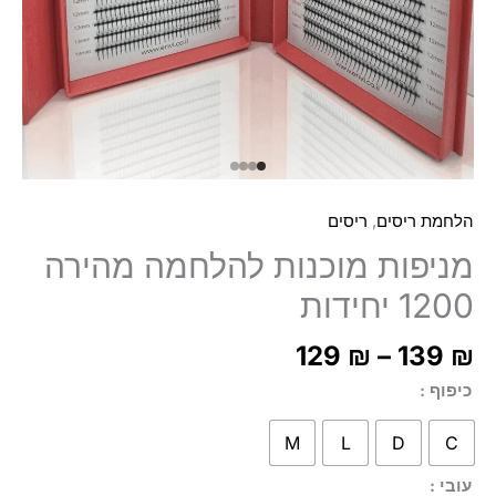
,
הלחמת ריסים
ריסים
מניפות מוכנות להלחמה מהירה
1200 יחידות
ח
129
₪
–
139
₪
:
כיפוף
ד
M
L
D
C
עובי