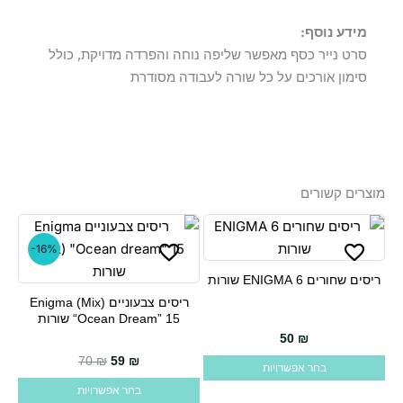
מידע נוסף:
סרט נייר כסף מאפשר שליפה נוחה והפרדה מדויקת, כולל
סימון אורכים על כל שורה לעבודה מסודרת
מוצרים קשורים
-16%
ריסים שחורים ENIGMA 6 שורות
למוצר
ריסים צבעוניים Enigma (mix)
זה
למוצר
“Ocean Dream” 15 שורות
יש
זה
50
₪
מספר
יש
המחיר הנוכחי הוא: 59 ₪.
המחיר המקורי היה: 70 ₪.
70
₪
59
₪
בחר אפשרויות
סוגים.
מספר
בחר אפשרויות
ניתן
סוגים.