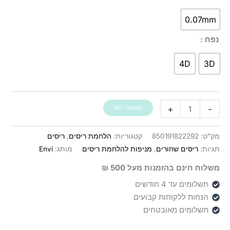
0.07mm
נפח
4D
3D
כמות
+
-
הוספה לסל
של
מניפות
מק"ט:
850191822292
קטגוריות:
הלחמת ריסים
,
ריסים
מוכנות
תגיות:
ריסים שחורים
,
מניפות להלחמת ריסים
מותג:
Envi
להלחמה
משלוח חינם בהזמנות מעל 500 ₪
מהירה
1200
תשלומים עד 4 חודשים
יחידות
הנחות ללקוחות קבועים
תשלומים מאובטחים