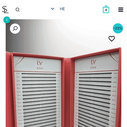
ילוג
חיפוש
HE
תוכן
0
EN
RU
-23%
AR