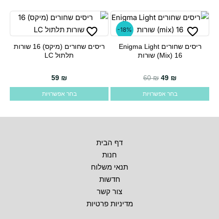
לבחור
ניתן
את
לבחור
-18%
האפשרויות
את
בעמוד
האפשרויות
ריסים שחורים Enigma Light
ריסים שחורים (מיקס) 16 שורות
למוצר
למוצר
(mix) 16 שורות
תלתול LC
המוצר
בעמוד
זה
זה
המוצר
יש
יש
59
₪
60
₪
49
₪
מספר
מספר
בחר אפשרויות
בחר אפשרויות
סוגים.
סוגים.
ניתן
ניתן
לבחור
לבחור
את
את
דף הבית
האפשרויות
האפשרויות
חנות
בעמוד
בעמוד
תנאי משלוח
המוצר
המוצר
חדשות
צור קשר
מדיניות פרטיות