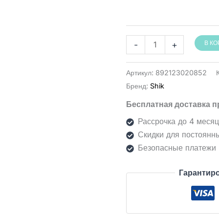
Количество
-
+
В К
товара
צבע
Артикул:
892123020852
SHIK
Бренд:
Shik
DUE
Бесплатная доставка п
לגבות
וריסים
Рассрочка до 4 меся
Скидки для постоянн
Безопасные платежи
Гарантиро