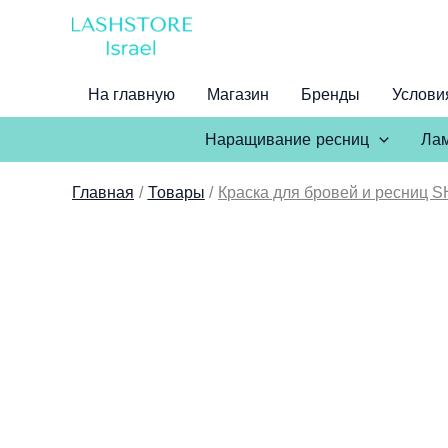
Перейти
к
содержимому
На главную
Магазин
Бренды
Услови
Наращивание ресниц
Лам
Главная
Товары
Краска для бровей и ресниц 