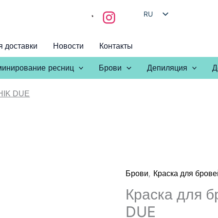
RU
HE
я доставки
Новости
Контакты
EN
AR
инирование ресниц
Брови
Депиляция
Д
SHIK DUE
,
Брови
Краска для брове
Краска для б
DUE