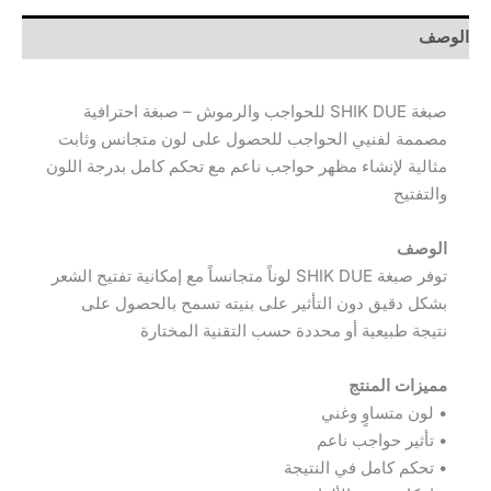
الوصف
صبغة SHIK DUE للحواجب والرموش – صبغة احترافية
مصممة لفنيي الحواجب للحصول على لون متجانس وثابت
مثالية لإنشاء مظهر حواجب ناعم مع تحكم كامل بدرجة اللون
والتفتيح
الوصف
توفر صبغة SHIK DUE لوناً متجانساً مع إمكانية تفتيح الشعر
بشكل دقيق دون التأثير على بنيته تسمح بالحصول على
نتيجة طبيعية أو محددة حسب التقنية المختارة
مميزات المنتج
• لون متساوٍ وغني
• تأثير حواجب ناعم
• تحكم كامل في النتيجة