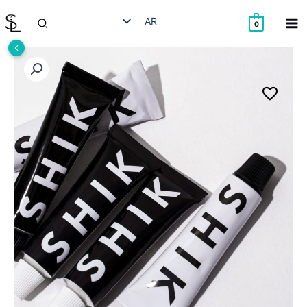
خطي
البحث
AR
لى
0
لمحتوى
HE
EN
RU