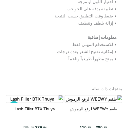
• اختيار اللون أو مزجه
• تطبيقه بدقة على الحواجب
• ضبط وقت التطبيق حسب النتيجة
• إزالة بلطف وتنظيف
معلومات إضافية
• للاستخدام المهني فقط
• إمكانية تفتيح الشعر بعدة درجات
• يمنح مظهراً طبيعياً وناعماً
منتجات ذات صلة
-2%
طقم WEEWY لرفع الرموش
Lash Filler BTX Thuya
هناك
العديد
من
السعر الحالي هو: 279 ₪.
السعر الأصلي هو: 285 ₪.
285
₪
279
₪
110
₪
–
290
₪