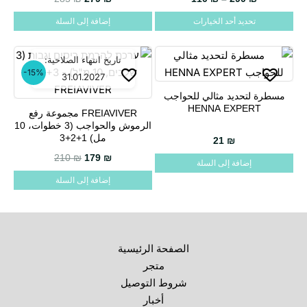
الأشكال
تحديد أحد الخيارات
إضافة إلى السلة
المختلفة
لهذا
المنتج.
تاريخ انتهاء الصلاحية:
-15%
يمكن
31.01.2027
اختيار
مسطرة لتحديد مثالي للحواجب
HENNA EXPERT
الخيارات
FREIAVIVER مجموعة رفع
الرموش والحواجب (3 خطوات، 10
على
مل) 1+2+3
21
₪
صفحة
السعر الحالي هو: 179 ₪.
السعر الأصلي هو: 210 ₪.
210
₪
179
₪
المنتج
إضافة إلى السلة
إضافة إلى السلة
الصفحة الرئيسية
متجر
شروط التوصيل
أخبار