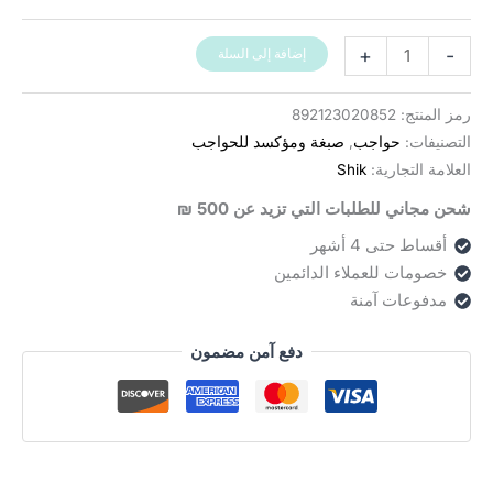
كمية
+
-
إضافة إلى السلة
צבע
SHIK
رمز المنتج:
892123020852
DUE
التصنيفات:
حواجب
,
صبغة ومؤكسد للحواجب
לגבות
العلامة التجارية:
Shik
וריסים
شحن مجاني للطلبات التي تزيد عن 500 ₪
أقساط حتى 4 أشهر
خصومات للعملاء الدائمين
مدفوعات آمنة
دفع آمن مضمون