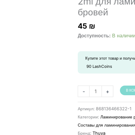
2ml для лам
бровей
45
₪
Доступность:
В наличи
Купите этот товар и получ
90
LashCoins
Количество
-
+
В К
товара
Thuya
Артикул:
868136466322-1
שלב
Категории:
Ламинирование 
1
Составы для ламинировани
פרמננט
Бренд:
Thuya