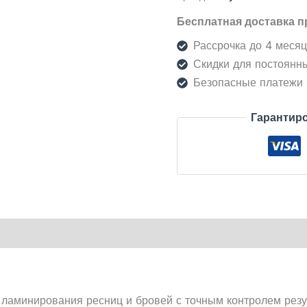
ג'ל
Бесплатная доставка п
2ml
להרמת
Рассрочка до 4 меся
ריסים
Скидки для постоянн
וגבות
Безопасные платежи
Гарантиро
 ламинирования ресниц и бровей с точным контролем резу