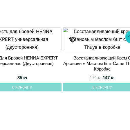
-
 Для Бровей HENNA EXPERT
Восстанавливающий Крем 
авляла 285 ₪.
ерсальная (двусторонняя)
Аргановым Маслом 6шт Саше Th
Коробке
Первоначаль
Текущая
35
₪
174
₪
147
₪
В КОРЗИНУ
В КОРЗИНУ