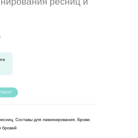
инирования ресниц и
и
ите
ОРЗИНУ
ресниц
,
Составы для ламинирования
,
Брови
,
я бровей