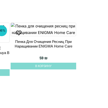
16%
Пенка Для Очищения Ресниц При
Наращивании ENIGMA Home Care
С
uya В
59
₪
ная цена составляла 174 ₪.
 цена: 147 ₪.
В КОРЗИНУ