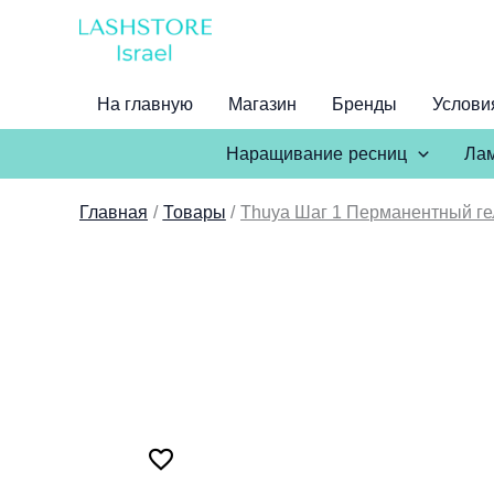
Перейти
к
содержимому
На главную
Магазин
Бренды
Услови
Наращивание ресниц
Лам
Главная
Товары
Thuya Шаг 1 Перманентный ге