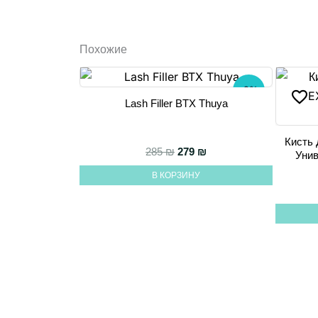
Похожие
-2%
Lash Filler BTX Thuya
Кисть
Первоначальная цена сост
Текущая цена: 279 ₪.
285
₪
279
₪
Унив
В КОРЗИНУ