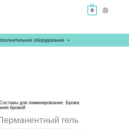
0
ополнительное оборудование
,
,
Составы для ламинирования
Брови
ания бровей
 Перманентный гель