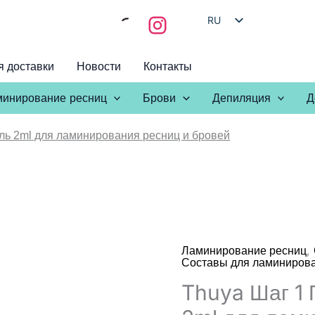
RU
HE
я доставки
Новости
Контакты
EN
AR
инирование ресниц
Брови
Депиляция
Д
ль 2ml для ламинирования ресниц и бровей
,
Ламинирование ресниц
Составы для ламиниров
Thuya Шаг 1