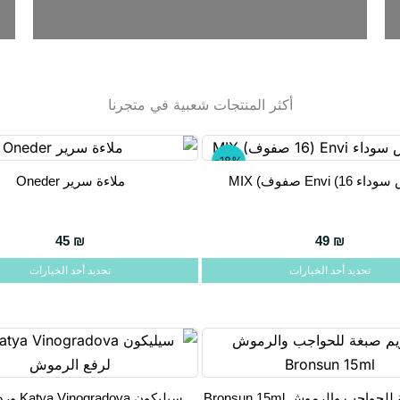
أكثر المنتجات شعبية في متجرنا
-18%
Envi (1 صفوف) MIX
ملاءة سرير Oneder
هناك
العديد
من
45
₪
49
₪
الأشكال
تحديد أحد الخيارات
تحديد أحد الخيارات
المختلفة
لهذا
المنتج.
يمكن
اختيار
واجب والرموش Bronsun 15ml
سيليكون ova
الخيارات