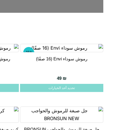
-18%
رموش سوداء Envi ‏(16 صفًا)
رموش سوداء 6
هناك
هناك
العديد
العديد
من
من
49
₪
الأشكال
الأشكال
تحديد أحد الخيارات
المختلفة
المختلفة
لهذا
لهذا
المنتج.
المنتج.
يمكن
يمكن
اختيار
اختيار
جل صبغة للرموش والحواجب BRONSUN
كريم صبغة للح
الخيارات
الخيارات