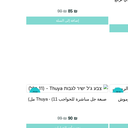
الخيارات
السعر الحالي هو: 85 ₪.
السعر الأصلي هو: 90 ₪.
90
₪
85
₪
على
إضافة إلى السلة
صفحة
المنتج
-9%
-8%
صبغة جل مباشرة للحواجب Thuya - (11 مل)
هناك
العديد
من
السعر الحالي هو: 90 ₪.
السعر الأصلي هو: 99 ₪.
99
₪
90
₪
الأشكال
تحديد أحد الخيارات