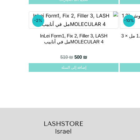
المختلفة
لهذا
المنتج.
-2%
-10%
يمكن
InLei 1+2+3 أكياس رفع الرموش (1.2 مل × 3
InLei Form1, Fix 2, Filler 3, LASH
اختيار
MOLECULAR 4مل في أنابيب
الخيارات
على
السعر الحالي هو: 500 ₪.
السعر الأصلي هو: 510 ₪.
510
₪
500
₪
صفحة
إضافة إلى السلة
المنتج