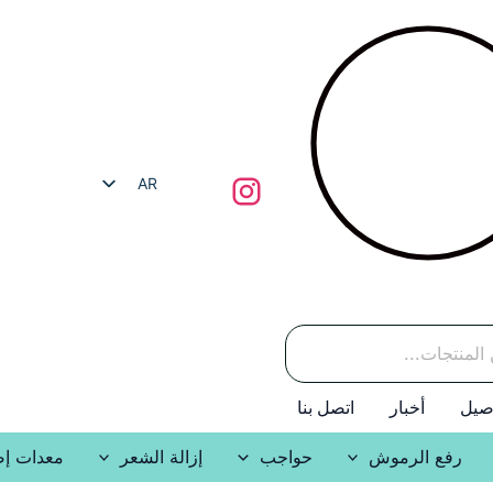
AR
HE
EN
RU
صيل
أخبار
اتصل بنا
رفع الرموش
حواجب
إزالة الشعر
معدات إض