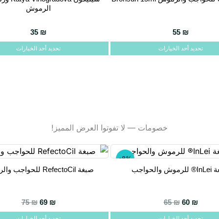
هناك
الرموش
على
العديد
صفحة
من
35
₪
55
₪
المنتج
الأشكال
تحديد أحد الخيارات
تحديد أحد الخيارات
المختلفة
لهذا
المنتج.
يمكن
اختيار
الخيارات
خصومات — لا تفوتوا العرض المميز!
على
صفحة
المنتج
-8%
ش والحواجب
صبغة RefectoCil للحواجب والرموش
هناك
العديد
من
السعر الحالي هو: 69 ₪.
السعر الأصلي هو: 75 ₪.
75
₪
69
₪
65
₪
60
₪
الأشكال
تحديد أحد الخيارات
تحديد أحد الخيارات