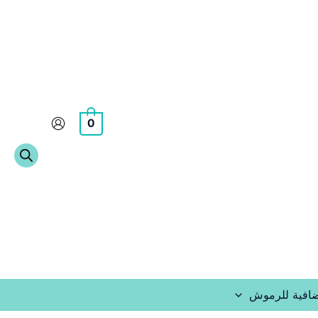
0
افية للرموش