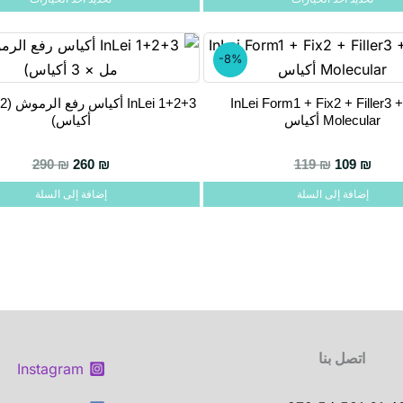
المختلفة
لهذا
المنتج.
-8%
يمكن
InLei Form1 + Fix2 + Filler3 
اختيار
Molecular أكياس
أكياس)
الخيارات
على
السعر الحالي هو: 260 ₪.
السعر الأصلي هو: 290 ₪.
290
₪
260
₪
119
₪
109
₪
صفحة
إضافة إلى السلة
إضافة إلى السلة
المنتج
اتصل بنا
Instagram