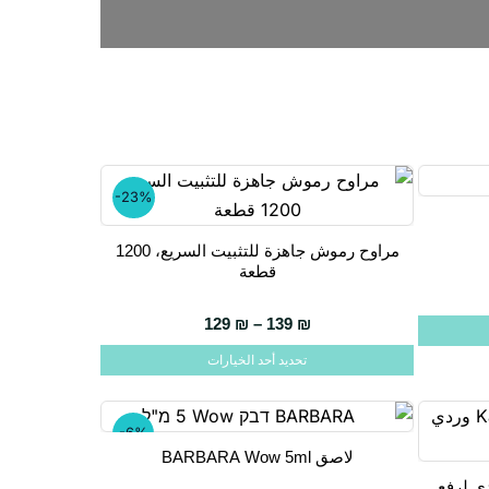
-23%
مراوح رموش جاهزة للتثبيت السريع، 1200
هناك
قطعة
العديد
من
129
₪
–
139
₪
الأشكال
تحديد أحد الخيارات
المختلفة
لهذا
المنتج.
-6%
تاريخ انتهاء الصلاحية:
01.12.2026
لاصق BARBARA Wow 5ml
يمكن
Katya Vinograd وردي لرفع
اختيار