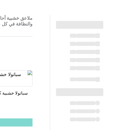
ملاعق خشبية أحاد
والنظافة في كل ع
سباتولا خشبية كبيرة uty 100pcs