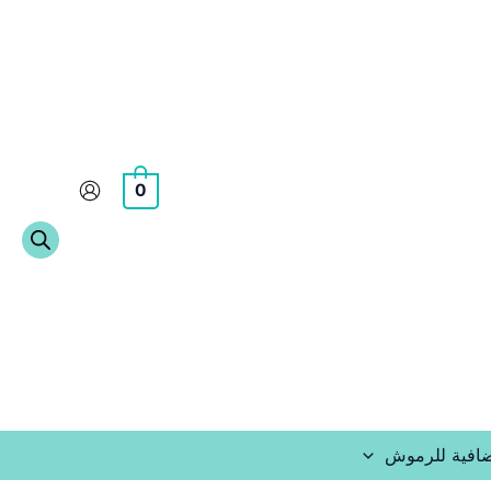
0
افية للرموش