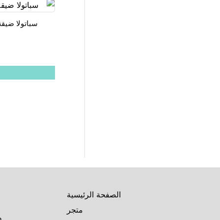
سباتولا ضيقة 100pcs للحواجب وال
الصفحة الرئيسية
متجر