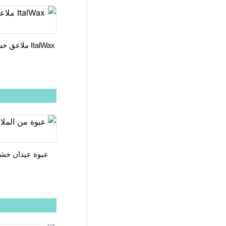
ItalWax ملاعق خشبية رفيعة لإزالة الشعر 100pcs
عبوة عيدان خشبية رفيعة 0