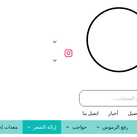
صيل
أخبار
اتصل بنا
رفع الرموش
حواجب
إزالة الشعر
معدات إض