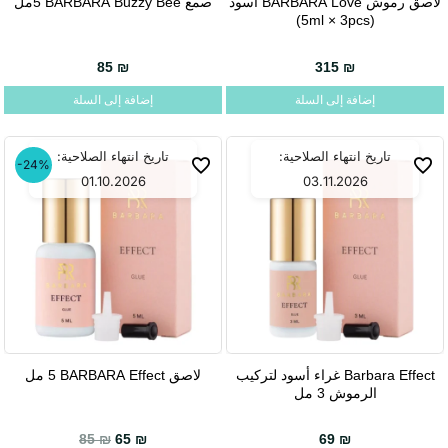
لاصق رموش BARBARA Love أسود
صمغ BARBARA Buzzy Bee ‏5مل
(5ml × 3pcs)
85
₪
315
₪
إضافة إلى السلة
إضافة إلى السلة
تاريخ انتهاء الصلاحية:
تاريخ انتهاء الصلاحية:
-24%
01.10.2026
03.11.2026
Barbara Effect غراء أسود لتركيب
لاصق BARBARA Effect ‏5 مل
الرموش 3 مل
السعر الحالي هو: 65 ₪.
السعر الأصلي هو: 85 ₪.
85
₪
65
₪
69
₪