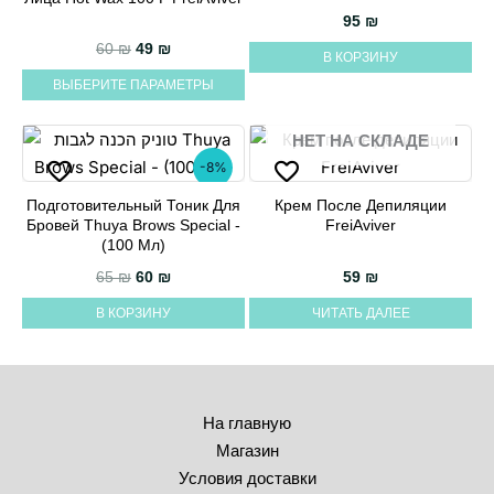
товар
95
₪
имеет
Первоначальная цена составляла 60 ₪.
Текущая цена: 49 ₪.
60
₪
49
₪
В КОРЗИНУ
несколько
ВЫБЕРИТЕ ПАРАМЕТРЫ
вариаций.
Опции
НЕТ НА СКЛАДЕ
можно
-8%
выбрать
на
Подготовительный Тоник Для
Крем После Депиляции
Бровей Thuya Brows Special -
FreiAviver
странице
(100 Мл)
товара.
Первоначальная цена составляла 65 ₪.
Текущая цена: 60 ₪.
65
₪
60
₪
59
₪
В КОРЗИНУ
ЧИТАТЬ ДАЛЕЕ
На главную
Магазин
Условия доставки