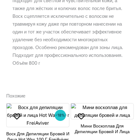
подходит для светлой и чувствительной кожи, а
также для жёстких и колючих волос после бритья.
Воск сцепляется исключительно с волосом не
травмируя кожу даже при повторном нанесении на
один и тот же участок обеспечивает эффективное
удаление без необходимости многократных
проходов. Особенно рекомендован для зоны лица.
Подходит для профессионального использования.
Объём 800 г
Похожие
-18%
Мини Воскоплав Для
Депиляции Бровей И Лица
Воск Для Депиляции Бровей И
Этот
Лица Hot Wax 100 Г FreiAviver