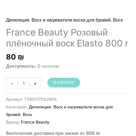
,
,
Депиляция
Воск и нагреватели воска для бровей
Воск
France Beauty Розовый
плёночный воск Elasto 800 г
80
₪
Доступность:
В наличии
Количество
-
+
В КОРЗИНУ
товара
France
Артикул:
7290017002606
Beauty
Категории:
Депиляция
,
Воск и нагреватели воска для
שעווה
бровей
,
Воск
מתקלפת
Бренд:
France Beauty
אלסטו
Бесплатная доставка при заказе от 500 ₪
ורודה