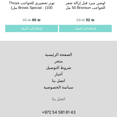
لوشن مبرد قبل إزالة شعر
تونر تحضيري للحواجب Thuya
الحواجب Bronsun ‏50 مل
Brows Special - (100 مل)
السعر الحالي هو: 60 ₪.
السعر الأصلي هو: 65 ₪.
65
₪
60
₪
59
₪
52
₪
إضافة إلى السلة
إضافة إلى السلة
الصفحة الرئيسية
متجر
شروط التوصيل
أخبار
اتصل بنا
سياسة الخصوصية
اتصل بنا
+972 54 581 61 43