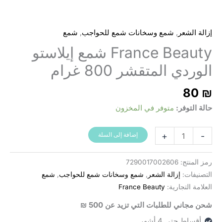
,
,
إزالة الشعر
شمع وسخانات شمع للحواجب
شمع
France Beauty شمع إيلاستو
الوردي المتقشر 800 غرام
80
₪
حالة التوفر:
متوفر في المخزون
كمية
+
-
إضافة إلى السلة
France
Beauty
رمز المنتج:
7290017002606
שעווה
التصنيفات:
إزالة الشعر
,
شمع وسخانات شمع للحواجب
,
شمع
מתקלפת
العلامة التجارية:
France Beauty
אלסטו
شحن مجاني للطلبات التي تزيد عن 500 ₪
ורודה
(800
أقساط حتى 4 أشهر