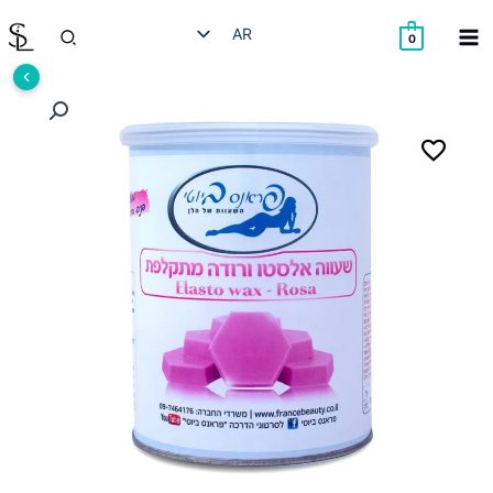
خطي
البحث
AR
لى
0
لمحتوى
HE
EN
RU