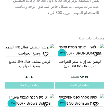
نفس المنطقة يوفر إزالة فعالة دون الحاجة لإعادة التطبيق
عدة مرات موصى به بشكل خاص لمناطق الوجه ومناسب
للاستخدام المهني الوزن 800 غرام
منتجات ذات صلة
-12%
لوشن بعد إزالة شعر الحواجب
لوشن تنظيف فعال №1 لشمع
BRONSUN - (50 مل)
وصبغ الحواجب
45
₪
59
₪
52
₪
إضافة إلى السلة
إضافة إلى السلة
-8%
-12%