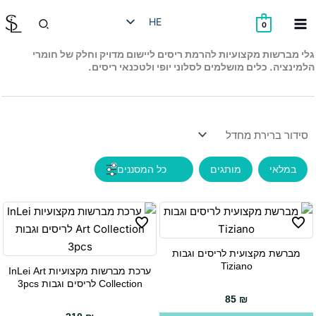
ילוג
חיפוש
HE
תוכן
0
EN
גלי מברשות מקצועיות להרמת ריסים ליישום מדויק וחלק של חומרי
הלמינציה. כלים מושלמים לסלוני יופי ולטכנאי ריסים.
RU
AR
במלאי
מותגים
מברשת מקצועית לריסים וגבות
Tiziano
ערכת מברשות מקצועיות InLei Art
Collection לריסים וגבות 3pcs
85
₪