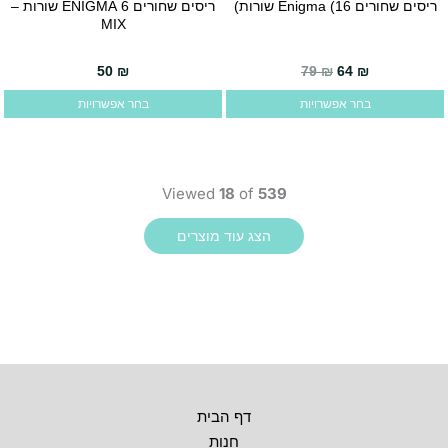
האפשרויות
האפשרויות
ריסים שחורים Enigma (16 שורות)
ריסים שחורים ENIGMA 6 שורות –
למוצר
למוצר
MIX
בעמוד
בעמוד
זה
זה
המוצר
המוצר
יש
יש
50
₪
79
₪
64
₪
מספר
מספר
בחר אפשרויות
בחר אפשרויות
סוגים.
סוגים.
ניתן
ניתן
לבחור
לבחור
את
את
Viewed
18
of
539
האפשרויות
האפשרויות
בעמוד
בעמוד
המוצר
המוצר
דף הבית
חנות