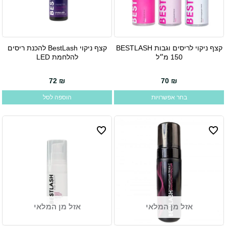
קצף ניקוי לריסים וגבות BESTLASH
קצף ניקוי BestLash להכנת ריסים
למוצר
להלחמת LED
זה
יש
72
₪
70
₪
מספר
בחר אפשרויות
הוספה לסל
סוגים.
ניתן
לבחור
את
האפשרויות
בעמוד
המוצר
אזל מן המלאי
אזל מן המלאי