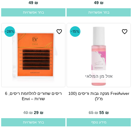
49
₪
49
₪
מספר
מספר
בחר אפשרויות
בחר אפשרויות
סוגים.
סוגים.
ניתן
ניתן
לבחור
לבחור
-28%
-15%
את
את
האפשרויות
האפשרויות
בעמוד
בעמוד
המוצר
המוצר
אזל מן המלאי
FreiAviver מנקה גבות וריסים (100
ריסים שחורים להלחמת ריסים, 6
למוצר
מ”ל)
שורות – Envi
זה
יש
המחיר הנוכחי הוא: 29 ₪.
המחיר המקורי היה: 40 ₪.
40
₪
29
₪
65
₪
55
₪
מספר
מידע נוסף
בחר אפשרויות
סוגים.
ניתן