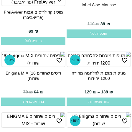
InLei Aloe Mousse
מוס ניקוי לריסים וגבות FreiAviver
(פרייאביבר)
110
₪
89
₪
69
₪
הוספה לסל
הוספה לסל
-19%
-23%
מניפות מוכנות להלחמה מהירה
ריסים שחורים Enigma MIX (16
למוצר
למוצר
1200 יחידות
שורות)
זה
זה
יש
יש
המחיר הנוכחי הוא: 64 ₪.
המחיר המקורי היה: 79 ₪.
79
₪
64
₪
129
₪
–
139
₪
מספר
מספר
בחר אפשרויות
בחר אפשרויות
סוגים.
סוגים.
ניתן
ניתן
לבחור
לבחור
-19%
את
את