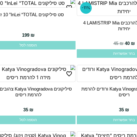
-11%
סט סיליקונים InLei “TOTAL” ‏10 זוגות
רצועת קונטור להרכבים LAMISTRIP Mia ‏4
יחידות
199
₪
45
₪
40
₪
הוספה לסל
בחר אפשרויות
סיליקונים Katya Vinogradova ורודים להרמת
ריסים
להרמת ריסים
35
₪
35
₪
בחר אפשרויות
הוספה לסל