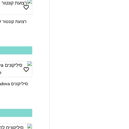
למוצר
זה
יש
המחיר הנוכחי הוא: 40 ₪.
המחיר המקורי היה: 45 ₪.
מספר
סוגים.
ניתן
לבחור
את
האפשרויות
למוצר
בעמוד
זה
המוצר
יש
מספר
סוגים.
ניתן