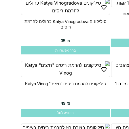
את
האפשרויות
סיליקונים Katya Vinogradova כחולים להרמת
בעמוד
למוצר
ריסים
המוצר
זה
יש
35
₪
מספר
בחר אפשרויות
סוגים.
ניתן
לבחור
את
סיליקונים Katya Vinogradova צהובים מידה 1
סיליקונים להרמת ריסים “חיצים” Katya Vinog
האפשרויות
בעמוד
המוצר
49
₪
הוספה לסל