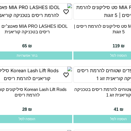
MIA FLEX ULTRA סט סיליקונים להרמת ריסים |
MIA PRO LASHES IDOL 
למוצר
ריסים בטכניקה קוריאנית
זה
יש
65
₪
119
₪
מספר
הוספה לסל
בחר אפשרויות
סוגים.
ניתן
לבחור
את
Fl פדים שטוחים להרמת ריסים בטכניקה
Korean Lash Lift Rods סיליקו
האפשרויות
קוריאנית זוג 1
להרמת ריסים
בעמוד
המוצר
28
₪
41
₪
הוספה לסל
הוספה לסל