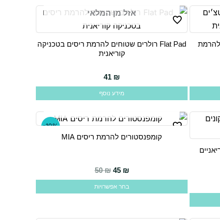
אזל מן המלאי
פאטצ׳ים להרמת
Flat Pad רולרים שטוחים להרמת ריסים בטכניקה
קוריאנית
41
₪
מידע נוסף
אזל מן המלאי
-10%
קומפנסטורים להרמת ריסים MIA
למוצר
נים קוריאניים
זה
יש
המחיר הנוכחי הוא: 45 ₪.
המחיר המקורי היה: 50 ₪.
50
₪
45
₪
מספר
בחר אפשרויות
סוגים.
ניתן
לבחור