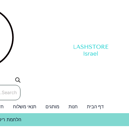
ילוג
תוכן
Products
search
דף הבית
חנות
מותגים
תנאי משלוח
חד
הלחמת ריס