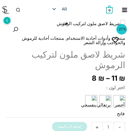
خطي
البحث
AR
لى
0
لمحتوى
HE
EN
-27%
RU
,
منتجات وأدوات أحادية الاستخدام
منتجات أحادية للرموش
والحواجب وإزالة الشعر
شريط لاصق ملون لتركيب
الرموش
ق
8
₪
–
11
₪
:
اختر لون
ن
ل
كمية
+
-
إضافة إلى السلة