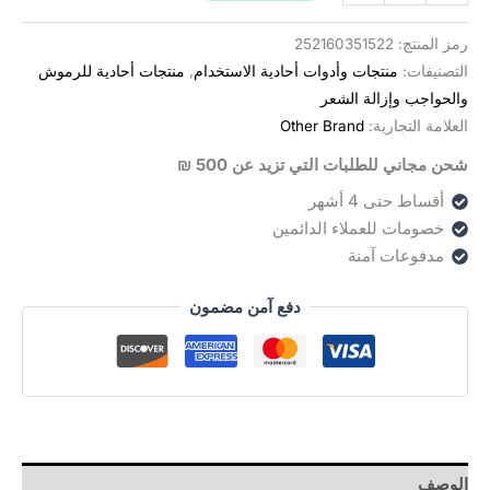
סרט
הדבקה
رمز المنتج:
252160351522
צבעוני
التصنيفات:
منتجات وأدوات أحادية الاستخدام
,
منتجات أحادية للرموش
להלחמת
والحواجب وإزالة الشعر
ריסים
العلامة التجارية:
Other Brand
شحن مجاني للطلبات التي تزيد عن 500 ₪
أقساط حتى 4 أشهر
خصومات للعملاء الدائمين
مدفوعات آمنة
دفع آمن مضمون
الوصف