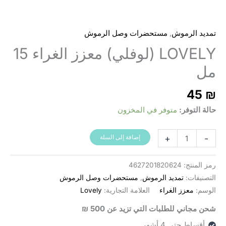
,
تمديد الرموش
مستحضرات وصل الرموش
LOVELY (لوفلي) معزز الغراء 15
مل
45
₪
حالة التوفر:
متوفر في المخزون
كمية
+
-
إضافة إلى السلة
מגביר
דבק
رمز المنتج:
4627201820624
Lovely
التصنيفات:
تمديد الرموش
,
مستحضرات وصل الرموش
‏(15
الوسم:
معزز الغراء
العلامة التجارية:
Lovely
מ"ל)
شحن مجاني للطلبات التي تزيد عن 500 ₪
أقساط حتى 4 أشهر