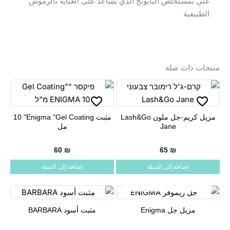
غني بمستخلص البابونج الذي يساعد على العناية بالرموش
الطبيعية
منتجات ذات صلة
مزيل كريم-جل ملون Lash&Go
مثبت Enigma "Gel Coating" ‏10
Jane
مل
60
₪
65
₪
إضافة إلى السلة
إضافة إلى السلة
غير متوفر في المخزون
مزيل جل Enigma
مثبت أسود BARBARA