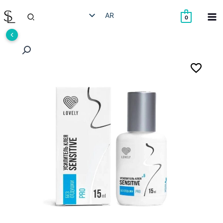
خطي
البحث
AR
لى
0
لمحتوى
HE
EN
RU