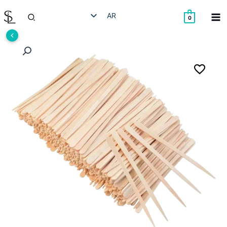
خطي
البحث
AR
لى
0
لمحتوى
HE
EN
RU