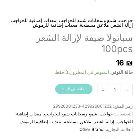
,
,
,
حواجب
شمع وسخانات شمع للحواجب
معدات إضافية للحواجب
,
,
إزالة الشعر
ملاعق مسطحة
معدات إضافية للرموش
سباتولا ضيقة لإزالة الشعر
100pcs
16
₪
حالة التوفر:
المتوفر في المخزون 3 فقط
كمية
+
-
إضافة إلى السلة
שפדלים
צרים
رمز المنتج:
429926001232-29926001233
לדפילציה
التصنيفات:
حواجب
,
شمع وسخانات شمع للحواجب
,
معدات إضافية
100
للحواجب
,
إزالة الشعر
,
ملاعق مسطحة
,
معدات إضافية للرموش
יח׳
العلامة التجارية:
Other Brand