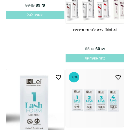
המחיר הנוכחי הוא: 89 ₪.
המחיר המקורי היה: 99 ₪.
99
₪
89
₪
הוספה לסל
InLei® צבע לגבות וריסים
למוצר
זה
יש
65
₪
60
₪
מספר
בחר אפשרויות
סוגים.
ניתן
לבחור
-8%
את
האפשרויות
בעמוד
המוצר