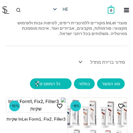
ילוג
חיפוש
HE
תוכן
0
EN
מוצרי InLei מקוריים ללמינציית ריסים, לטיפוח גבות ולשימוש
מקצועי: פורמולות, מקבעים, אביזרים ועוד. איכות מוסמכת
RU
מאיטליה. משלוחים בכל רחבי ישראל.
AR
סוג המוצר
במלאי
-10%
-8%
InLei Form1, Fix2, Filler3 שקיות