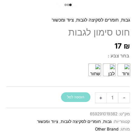
,
,
גבות
חומרים לסקיצה לגבות
ציוד ומכשור
חוט סימון לגבות
17
₪
בחר צבע
כמות
+
-
הוספה לסל
של
חוט
מק"ט:
659291019382
סימון
קטגוריות:
גבות
,
חומרים לסקיצה לגבות
,
ציוד ומכשור
לגבות
מותג:
Other Brand