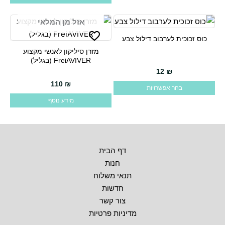
אזל מן המלאי
כוס זכוכית לערבוב דילול צבע
למוצר
מזרן סיליקון לאנשי מקצוע
זה
FreiAVIVER (בגליל)
יש
12
₪
מספר
110
₪
בחר אפשרויות
סוגים.
מידע נוסף
ניתן
לבחור
את
האפשרויות
דף הבית
בעמוד
חנות
המוצר
תנאי משלוח
חדשות
צור קשר
מדיניות פרטיות