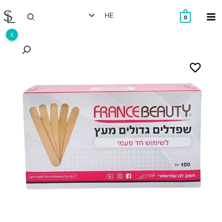
ילוג
חיפוש
HE
תוכן
0
EN
RU
AR