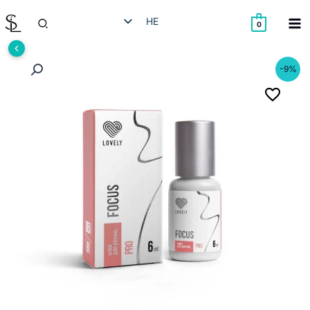
ילוג
חיפוש
HE
תוכן
0
EN
RU
-9%
AR