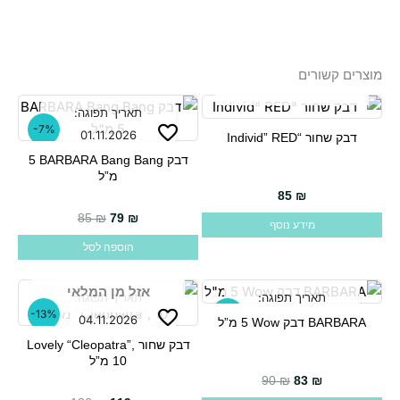
מוצרים קשורים
אזל מן המלאי
תאריך תפוגה:
-7%
01.11.2026
דבק שחור “Individ” RED
דבק BARBARA Bang Bang ‏5
מ”ל
85
₪
המחיר הנוכחי הוא: 79 ₪.
המחיר המקורי היה: 85 ₪.
85
₪
79
₪
מידע נוסף
הוספה לסל
אזל מן המלאי
תאריך תפוגה:
תאריך תפוגה:
-13%
-8%
04.11.2026
01.12.2026
BARBARA דבק Wow ‏5 מ”ל
דבק שחור Lovely “Cleopatra”,
10 מ”ל
90
₪
83
₪