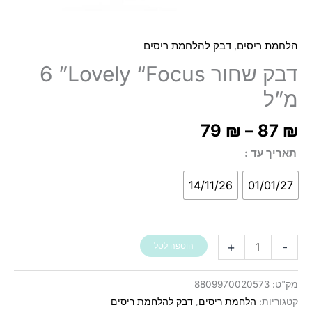
,
הלחמת ריסים
דבק להלחמת ריסים
דבק שחור Lovely “Focus” ‏6
מ”ל
ח
79
₪
–
87
₪
:
תאריך עד
ד
14/11/26
01/01/27
כמות
+
-
הוספה לסל
של
דבק
מק"ט:
8809970020573
שחור
קטגוריות:
הלחמת ריסים
,
דבק להלחמת ריסים