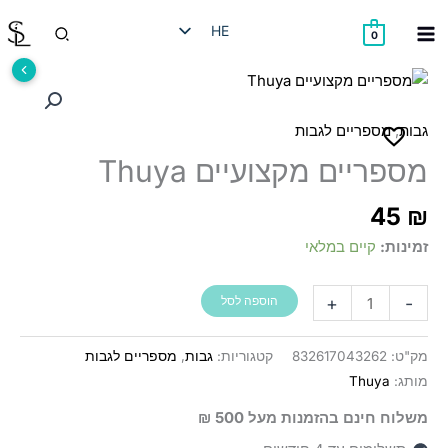
ילוג
חיפוש
HE
תוכן
0
EN
RU
AR
,
גבות
מספריים לגבות
מספריים מקצועיים Thuya
45
₪
זמינות:
קיים במלאי
כמות
+
-
הוספה לסל
של
מספריים
מק"ט:
832617043262
קטגוריות:
גבות
,
מספריים לגבות
מקצועיים
מותג:
Thuya
Thuya
משלוח חינם בהזמנות מעל 500 ₪