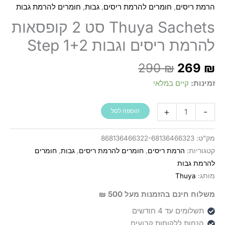
,
,
,
הרמת ריסים
חומרים להרמת ריסים
גבות
חומרים להרמת גבות
Thuya Sachets סט 2 קופסאות
להרמת ריסים וגבות Step 1+2
ר
המחיר
290
₪
269
₪
י
המקורי
זמינות:
קיים במלאי
:
היה:
290 ₪.
כמות
+
-
הוספה לסל
של
Thuya
מק"ט:
868136466322-68136466323
Sachets
קטגוריות:
הרמת ריסים
,
חומרים להרמת ריסים
,
גבות
,
חומרים
סט
להרמת גבות
2
מותג:
Thuya
קופסאות
משלוח חינם בהזמנות מעל 500 ₪
להרמת
ריסים
תשלומים עד 4 חודשים
וגבות
הנחות ללקוחות קבועים