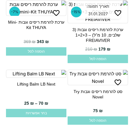
תאריך תפוגה:
-7%
-15%
31.01.2027
ערכת להרמת ריסים וגבות Mini-
Kit THUYA
ערכת להרמת ריסים וגבות (3
שלבים, 10 מ”ל) – 1+2+3
FREIAVIVER
המחיר הנוכחי הוא: 343 ₪.
המחיר המקורי היה: 369 ₪.
369
₪
343
₪
210
₪
179
₪
הוספה לסל
הוספה לסל
Lifting Balm LB Next
למוצר
סט להרמת ריסים וגבות Try
זה
Novel
יש
25
₪
–
70
₪
מספר
75
₪
בחר אפשרויות
סוגים.
הוספה לסל
ניתן
לבחור