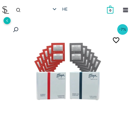
ילוג
חיפוש
HE
תוכן
0
EN
RU
-7%
AR