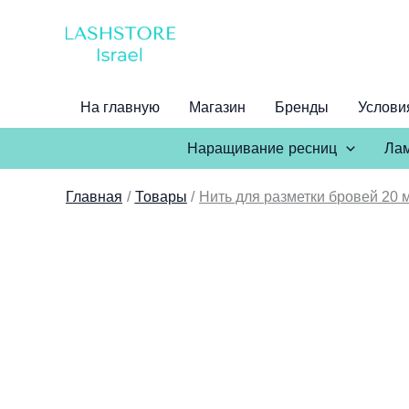
Перейти
к
содержимому
На главную
Магазин
Бренды
Услови
Наращивание ресниц
Лам
Главная
Товары
Нить для разметки бровей 20 