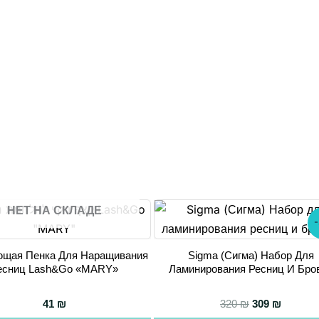
НЕТ НА СКЛАДЕ
щая Пенка Для Наращивания
Sigma (Сигма) Набор Для
есниц Lash&Go «MARY»
Ламинирования Ресниц И Бро
Первоначаль
Текущая
41
₪
320
₪
309
₪