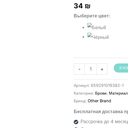
34
₪
Выберите цвет
Количество
-
+
В К
товара
חוט
Артикул:
659291019382-1
לסימון
Категории:
Брови
,
Материал
גבות
Бренд:
Other Brand
20
Бесплатная доставка п
מ׳
Рассрочка до 4 меся