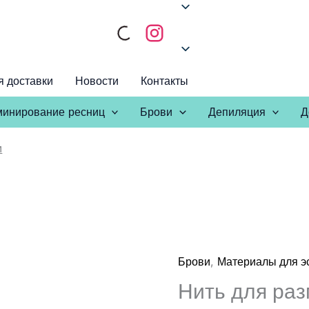
я доставки
Новости
Контакты
инирование ресниц
Брови
Депиляция
Д
м
,
Брови
Материалы для э
Нить для раз