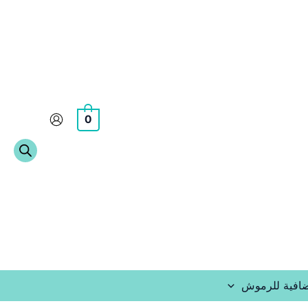
0
افية للرموش