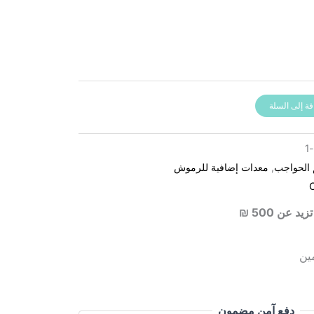
فة إلى السلة
 الحواجب
,
معدات إضافية للرموش
 عن 500 ₪
ين
دفع آمن مضمون