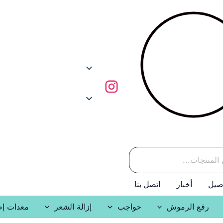
صيل
أخبار
اتصل بنا
رفع الرموش
حواجب
إزالة الشعر
معدات إض