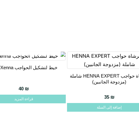
غير متوفر في المخزون
خيط لتشكيل الحواجب BrowXenna
فرشاة حواجب HENNA EXPERT شاملة
(مزدوجة الجانبين)
40
₪
35
₪
قراءة المزيد
إضافة إلى السلة