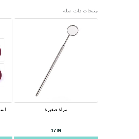
منتجات ذات صلة
مرآة صغيرة
إسف
17
₪