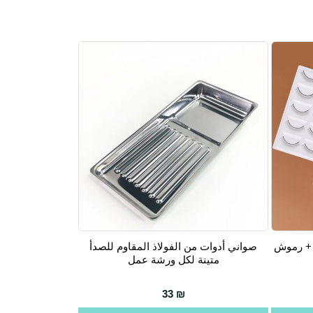
 + رموش
صواني أدوات من الفولاذ المقاوم للصدأ
متينة لكل ورشة عمل
33
₪