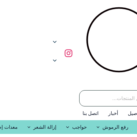
صيل
أخبار
اتصل بنا
رفع الرموش
حواجب
إزالة الشعر
معدات إض