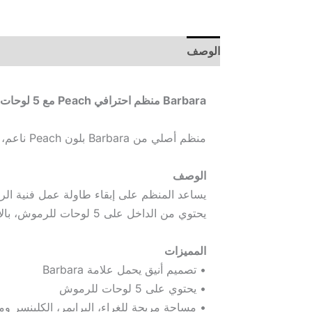
الوصف
Barbara منظم احترافي Peach مع 5 لوحات للرموش
منظم أصلي من Barbara بلون Peach ناعم، يأتي مع 5 لوحات للرموش ومساحة مريحة لترتيب مواد العمل الخاصة بتركيب الرموش
الوصف
يساعد المنظم على إبقاء طاولة عمل فنية الر
يحتوي من الداخل على 5 لوحات للرموش، بالإضافة إلى مكان مناسب للغراء، البرايمر، الكلينسر، مزيل الدهون، الملاقط ومواد العمل الأخرى
المميزات
• تصميم أنيق يحمل علامة Barbara
• يحتوي على 5 لوحات للرموش
• مساحة مريحة للغراء، البرايمر، الكلينسر وم