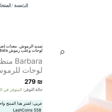
الرئيسية
المنتجا
,
تمديد الرموش
معدات إضاف
لوحات وعلب رموش Barbara
لوحات للرمو
279
₪
حالة التوفر:
المتوفر في المخ
عربي: اشترِ هذا المنتج و
LashCoins
558