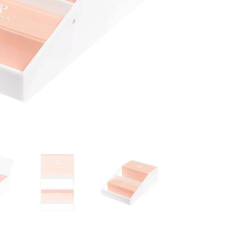
كمية
Barbara
ארגונית
מקצועית
Peach
עם
5
פלטות
לריסים