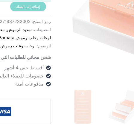
إضافة إلى السلة
رمز المنتج:
271937232003
التصنيفات:
تمديد الرموش
,
معد
لوحات وعلب رموش Barbara
الوسوم:
لوحات وعلب رموش
,
شحن مجاني للطلبات التي تزيد
أقساط حتى 4 أشهر
خصومات للعملاء الدائم
مدفوعات آمنة