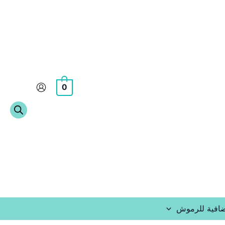
0
افية للرموش