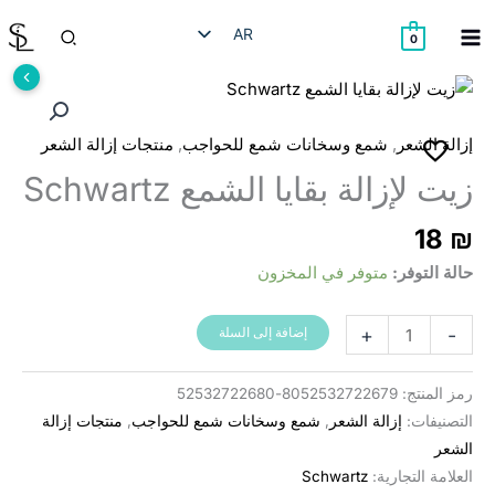
خطي
البحث
AR
لى
0
لمحتوى
HE
EN
RU
,
,
إزالة الشعر
شمع وسخانات شمع للحواجب
منتجات إزالة الشعر
زيت لإزالة بقايا الشمع Schwartz
18
₪
حالة التوفر:
متوفر في المخزون
كمية
+
-
إضافة إلى السلة
Schwartz
שמן
رمز المنتج:
8052532722679-52532722680
להסרת
التصنيفات:
إزالة الشعر
,
شمع وسخانات شمع للحواجب
,
منتجات إزالة
שאריות
الشعر
שעווה
العلامة التجارية:
Schwartz