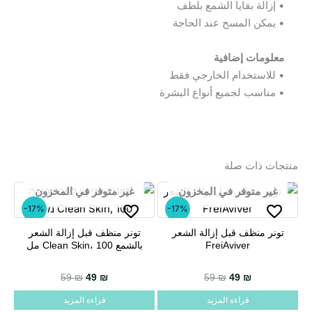
• إزالة بقايا الشمع بلطف
• يمكن المسح عند الحاجة
معلومات إضافية
• للاستخدام الخارجي فقط
• مناسب لجميع أنواع البشرة
منتجات ذات صلة
غير متوفر في المخزون
غير متوفر في المخزون
-17%
-17%
تونر منظف قبل إزالة الشعر
تونر منظف قبل إزالة الشعر
FreiAviver
بالشمع Clean Skin، 100 مل
السعر الحالي هو: 49 ₪.
السعر الأصلي هو: 59 ₪.
59
₪
49
₪
59
₪
49
₪
قراءة المزيد
قراءة المزيد