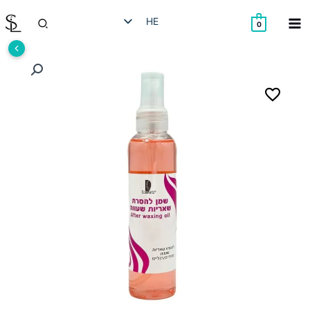
ילוג
חיפוש
HE
תוכן
0
EN
RU
AR