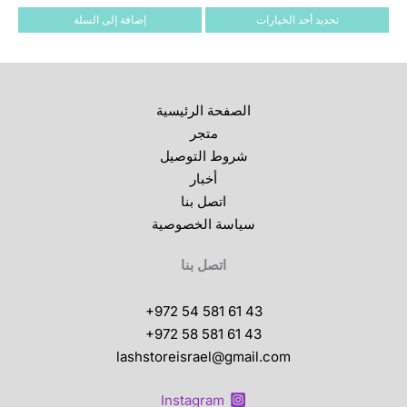
الأشكال
تحديد أحد الخيارات
إضافة إلى السلة
المختلفة
لهذا
المنتج.
يمكن
الصفحة الرئيسية
اختيار
متجر
الخيارات
شروط التوصيل
على
أخبار
صفحة
اتصل بنا
المنتج
سياسة الخصوصية
اتصل بنا
+972 54 581 61 43
+972 58 581 61 43
lashstoreisrael@gmail.com
Instagram