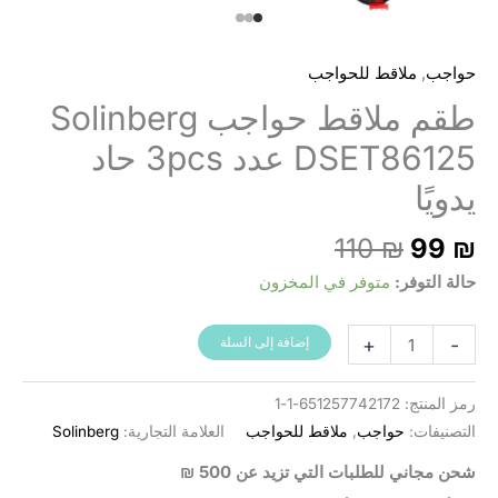
,
حواجب
ملاقط للحواجب
طقم ملاقط حواجب Solinberg
DSET86125 عدد 3pcs حاد
يدويًا
ر
السعر
110
₪
99
₪
ي
الأصلي
حالة التوفر:
متوفر في المخزون
:
هو:
110 ₪.
كمية
+
-
إضافة إلى السلة
סט
פינצטות
رمز المنتج:
651257742172-1-1
לגבות
التصنيفات:
حواجب
,
ملاقط للحواجب
العلامة التجارية:
Solinberg
Solinberg
شحن مجاني للطلبات التي تزيد عن 500 ₪
DSET86125