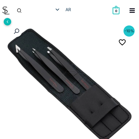
خطي
البحث
AR
لى
0
لمحتوى
HE
EN
-10%
RU