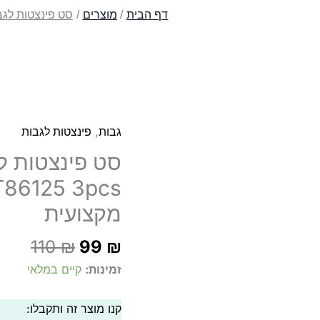
דף הבית
מוצרים
סט פינצטות לגבות Solinberg DSET86125 3pcs השחזה י
,
גבות
פינצטות לגבות
מקצועית
המחיר
המחיר
110
₪
99
₪
הנוכחי
המקורי
זמינות:
קיים במלאי
הוא:
היה:
110 ₪.
99 ₪.
קנו מוצר זה ותקבלו: