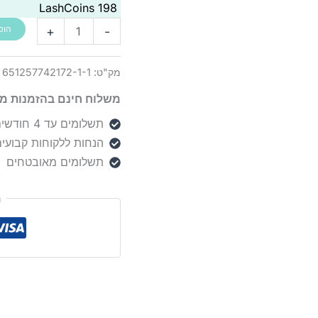
LashCoins
198
כמות
+
-
הוס
של
סט
מק"ט:
651257742172-1-1
פינצטות
משלוח חינם בהזמנות מעל 00
לגבות
Solinberg
תשלומים עד 4 חודשים
DSET86125
הנחות ללקוחות קבועי
3pcs
תשלומים מאובטחים
השחזה
ת
ידנית
מקצועית