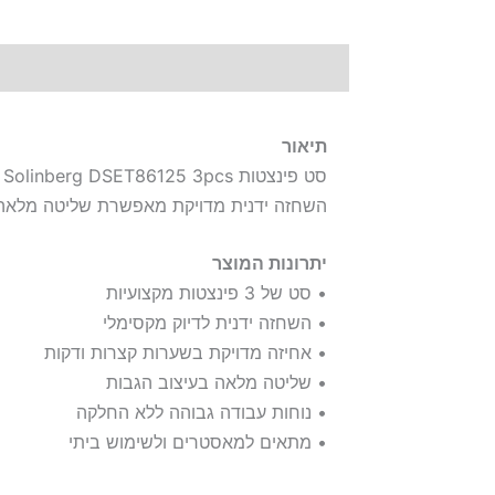
תיאור
תיאור
סט פינצטות Solinberg DSET86125 3pcs מיועד לעיצוב גבות ברמת דיוק גבוהה ומתאים לעבודה מקצועית ולשימוש אישי
השחזה ידנית מדויקת מאפשרת שליטה מלאה ו
יתרונות המוצר
• סט של 3 פינצטות מקצועיות
• השחזה ידנית לדיוק מקסימלי
• אחיזה מדויקת בשערות קצרות ודקות
• שליטה מלאה בעיצוב הגבות
• נוחות עבודה גבוהה ללא החלקה
• מתאים למאסטרים ולשימוש ביתי