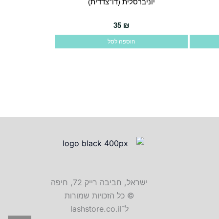
יוניברסלית (דו־צדדית)
35
₪
הוספה לסל
ישראל, חביבה רייק 72, חיפה
© כל הזכויות שמורות
ל־lashstore.co.il