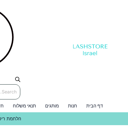
ילוג
תוכן
Products
search
דף הבית
חנות
מותגים
תנאי משלוח
חד
הלחמת ריס