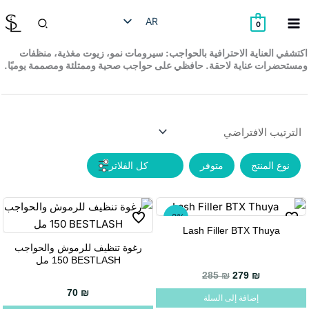
خطي
البحث
AR
لى
0
لمحتوى
HE
اكتشفي العناية الاحترافية بالحواجب: سيرومات نمو، زيوت مغذية، منظفات
ومستحضرات عناية لاحقة. حافظي على حواجب صحية وممتلئة ومصممة يوميًا.
EN
RU
نوع المنتج
متوفر
-2%
Lash Filler BTX Thuya
رغوة تنظيف للرموش والحواجب
هناك
BESTLASH ‏150 مل
العديد
285
₪
279
₪
من
70
₪
إضافة إلى السلة
الأشكال