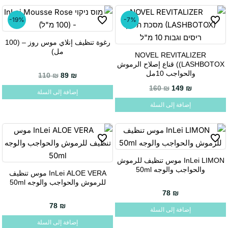
-19%
-7%
رغوة تنظيف إنلاي موس روز – (100
مل)
NOVEL REVITALIZER
(LASHBOTOX) قناع إصلاح الرموش
والحواجب 10مل
السعر الحالي هو: 89 ₪.
السعر الأصلي هو: 110 ₪.
110
₪
89
₪
160
₪
149
₪
إضافة إلى السلة
إضافة إلى السلة
InLei LIMON موس تنظيف للرموش
والحواجب والوجه 50ml
InLei ALOE VERA موس تنظيف
للرموش والحواجب والوجه 50ml
78
₪
78
₪
إضافة إلى السلة
إضافة إلى السلة