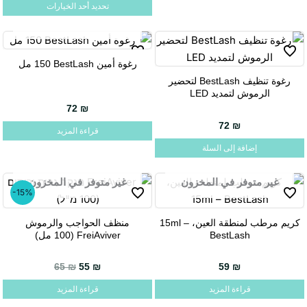
تحديد أحد الخيارات
المختلفة
غير متوفر في المخزون
لهذا
المنتج.
يمكن
رغوة أمين BestLash ‏150 مل
اختيار
رغوة تنظيف BestLash لتحضير
الرموش لتمديد LED
الخيارات
72
₪
على
72
₪
صفحة
قراءة المزيد
المنتج
إضافة إلى السلة
غير متوفر في المخزون
غير متوفر في المخزون
-15%
كريم مرطب لمنطقة العين، 15ml –
منظف الحواجب والرموش
BestLash
FreiAviver ‏(100 مل)
السعر الحالي هو: 55 ₪.
السعر الأصلي هو: 65 ₪.
65
₪
55
₪
59
₪
قراءة المزيد
قراءة المزيد