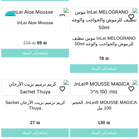
-19%
InLei Aloe Mousse
InLei MELOGRANO موس تنظيف
السعر الحالي هو: 89 ₪.
السعر الأصلي هو: 110 ₪.
110
₪
89
₪
للرموش والحواجب والوجه 50ml
إضافة إلى السلة
78
₪
إضافة إلى السلة
InLei® MOUSSE MAGICA، الحجم:
كريم ترميم بزيت الأرجان Sachet
100 مل
Thuya
27
₪
130
₪
إضافة إلى السلة
إضافة إلى السلة