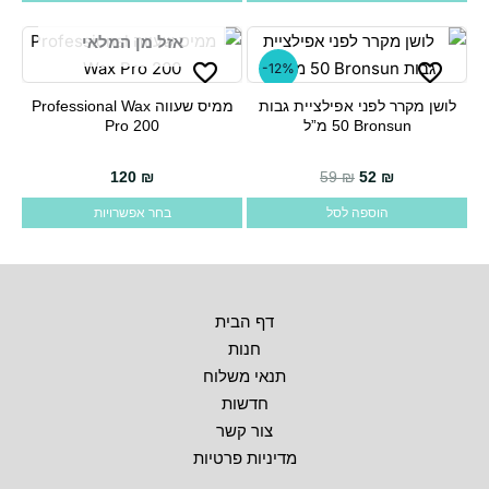
אזל מן המלאי
-12%
לושן מקרר לפני אפילציית גבות
ממיס שעווה Professional Wax
למוצר
Bronsun ‏50 מ”ל
Pro 200
זה
יש
120
₪
59
₪
52
₪
מספר
הוספה לסל
בחר אפשרויות
סוגים.
ניתן
לבחור
את
דף הבית
האפשרויות
חנות
בעמוד
תנאי משלוח
המוצר
חדשות
צור קשר
מדיניות פרטיות