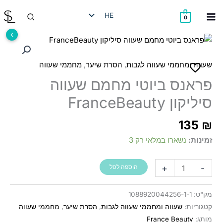
ילוג
חיפוש
HE
תוכן
0
EN
RU
AR
,
,
שעווה ומחממי שעווה לגבות
הסרת שיער
מחממי שעווה
פראנס ביוטי מחמם שעווה
סיליקון FranceBeauty
135
₪
זמינות:
נשארו במלאי רק 3
כמות
+
-
הוספה לסל
של
פראנס
מק"ט:
1088920044256-1-1
ביוטי
קטגוריות:
שעווה ומחממי שעווה לגבות
,
הסרת שיער
,
מחממי שעווה
מחמם
מותג:
France Beauty