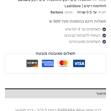
Wow
להלחמת ריסים | LashStore
‏5
תגית:
עד 0.5 שניות
מותג:
Barbara
מ"ל
משלוח חינם בהזמנות מעל 500 ₪
תשלומים עד 4 חודשים
הנחות ללקוחות קבועים
תשלומים מאובטחים
תשלום מאובטח מובטח
תיאור
דבק שחור BARBARA Wow בנפח 5 מ״ל – דבק מקצועי