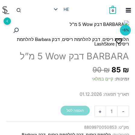
ילוג
חיפוש
HE
תוכן
0
EN
RU
-6%
AR
,
,
הלחמת ריסים
דבק להלחמת ריסים
דבק Barbara להלחמת
ריסים | LashStore
BARBARA דבק Wow ‏5 מ”ל
ר
המחיר
90
₪
85
₪
י
המקורי
זמינות:
קיים במלאי
:
היה:
90 ₪.
תאריך תפוגה:
01.12.2026
כמות
+
-
הוספה לסל
של
BARBARA
מק"ט:
8809970050853
דבק
קטגוריות:
הלחמת ריסים
,
דבק להלחמת ריסים
,
דבק Barbara